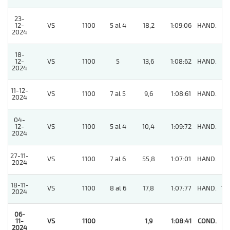
23-
12-
VS
1100
5 al 4
18,2
1:09:06
HAND.
2
2024
18-
12-
VS
1100
5
13,6
1:08:62
HAND.
7
2024
11-12-
VS
1100
7 al 5
9,6
1:08:61
HAND.
8
2024
04-
12-
VS
1100
5 al 4
10,4
1:09:72
HAND.
2
2024
27-11-
VS
1100
7 al 6
55,8
1:07:01
HAND.
11
2024
18-11-
VS
1100
8 al 6
17,8
1:07:77
HAND.
13
2024
06-
11-
VS
1100
1,9
1:08:41
COND.
1
2024