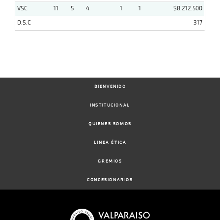
VSC
11
5
4
1
1
$8.212.500
D.S.C
317
BIENVENIDO
INSTITUCIONAL
QUIENES SOMOS
LINEA ÉTICA
GREMIOS
CONCESIONARIOS