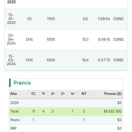
2025
15-
01-
VS
1100
3,0
1:09:54
COND.
2
2025
01-
04-
CHS
1000
55,1
0:59:15
COND.
6
2024
15-
03-
CHS
1000
19,4
0:57:75
COND.
10
2024
Premio
Año
CC
1º
2º
3º
4º
NT
Premio ($)
2026
$0
Total
11
4
3
1
3
$6.652.500
Pasto
1
1
$0
RBP
$0