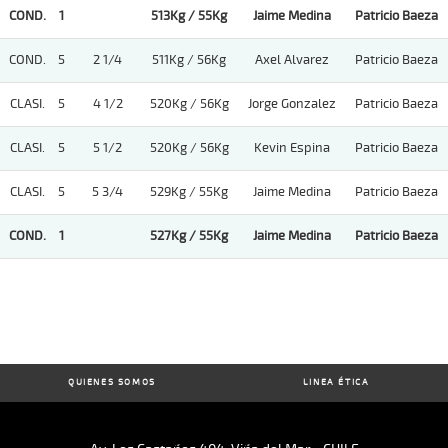
COND.
1
513Kg / 55Kg
Jaime Medina
Patricio Baeza
COND.
5
2 1/4
511Kg / 56Kg
Axel Alvarez
Patricio Baeza
CLASI.
5
4 1/2
520Kg / 56Kg
Jorge Gonzalez
Patricio Baeza
CLASI.
5
5 1/2
520Kg / 56Kg
Kevin Espina
Patricio Baeza
CLASI.
5
5 3/4
529Kg / 55Kg
Jaime Medina
Patricio Baeza
COND.
1
527Kg / 55Kg
Jaime Medina
Patricio Baeza
QUIENES SOMOS
LINEA ÉTICA