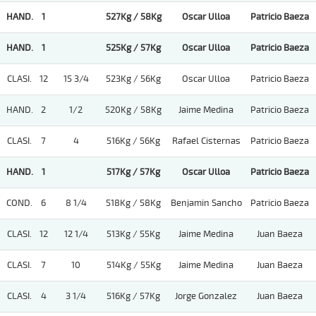
HAND.
1
527Kg / 58Kg
Oscar Ulloa
Patricio Baeza
HAND.
1
525Kg / 57Kg
Oscar Ulloa
Patricio Baeza
CLASI.
12
15 3/4
523Kg / 56Kg
Oscar Ulloa
Patricio Baeza
HAND.
2
1/2
520Kg / 58Kg
Jaime Medina
Patricio Baeza
CLASI.
7
4
516Kg / 56Kg
Rafael Cisternas
Patricio Baeza
HAND.
1
517Kg / 57Kg
Oscar Ulloa
Patricio Baeza
COND.
6
8 1/4
518Kg / 58Kg
Benjamin Sancho
Patricio Baeza
CLASI.
12
12 1/4
513Kg / 55Kg
Jaime Medina
Juan Baeza
CLASI.
7
10
514Kg / 55Kg
Jaime Medina
Juan Baeza
CLASI.
4
3 1/4
516Kg / 57Kg
Jorge Gonzalez
Juan Baeza