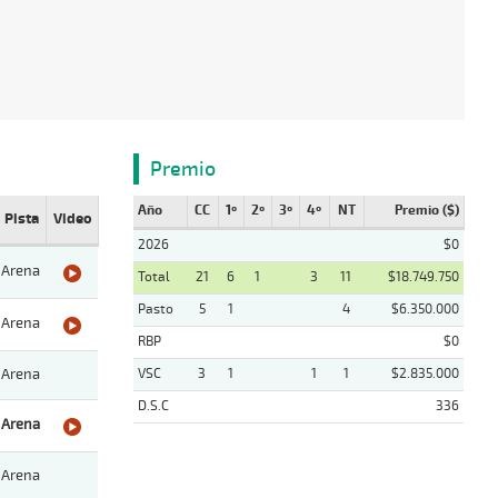
Premio
Año
CC
1º
2º
3º
4º
NT
Premio ($)
Pista
Video
2026
$0
Arena
Total
21
6
1
3
11
$18.749.750
Pasto
5
1
4
$6.350.000
Arena
RBP
$0
Arena
VSC
3
1
1
1
$2.835.000
D.S.C
336
Arena
Arena