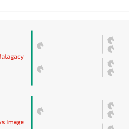
alagacy
s Image