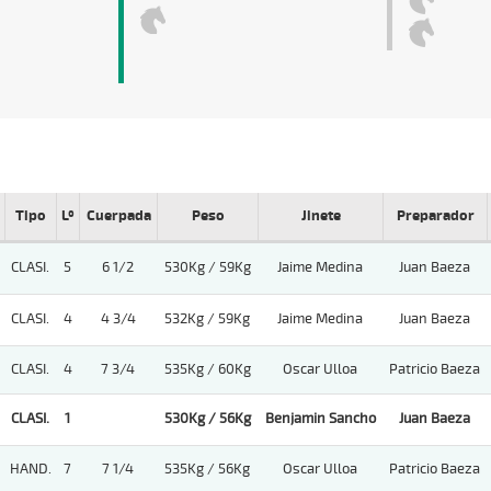
Tipo
Lº
Cuerpada
Peso
Jinete
Preparador
CLASI.
5
6 1/2
530Kg / 59Kg
Jaime Medina
Juan Baeza
CLASI.
4
4 3/4
532Kg / 59Kg
Jaime Medina
Juan Baeza
CLASI.
4
7 3/4
535Kg / 60Kg
Oscar Ulloa
Patricio Baeza
CLASI.
1
530Kg / 56Kg
Benjamin Sancho
Juan Baeza
HAND.
7
7 1/4
535Kg / 56Kg
Oscar Ulloa
Patricio Baeza