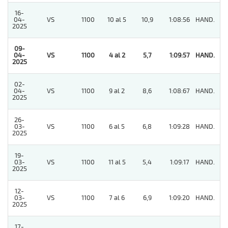
16-
04-
VS
1100
10 al 5
10,9
1:08:56
HAND.
7
2025
09-
04-
VS
1100
4 al 2
5,7
1:09:57
HAND.
1
2025
02-
04-
VS
1100
9 al 2
8,6
1:08:67
HAND.
3
2025
26-
03-
VS
1100
6 al 5
6,8
1:09:28
HAND.
6
2025
19-
03-
VS
1100
11 al 5
5,4
1:09:17
HAND.
6
2025
12-
03-
VS
1100
7 al 6
6,9
1:09:20
HAND.
3
2025
17-