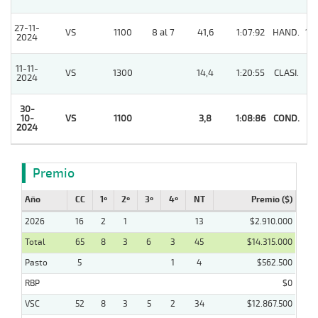
27-11-
VS
1100
8 al 7
41,6
1:07:92
HAND.
14
2024
11-11-
VS
1300
14,4
1:20:55
CLASI.
6
2024
30-
10-
VS
1100
3,8
1:08:86
COND.
1
2024
Premio
Año
CC
1º
2º
3º
4º
NT
Premio ($)
2026
16
2
1
13
$2.910.000
Total
65
8
3
6
3
45
$14.315.000
Pasto
5
1
4
$562.500
RBP
$0
VSC
52
8
3
5
2
34
$12.867.500