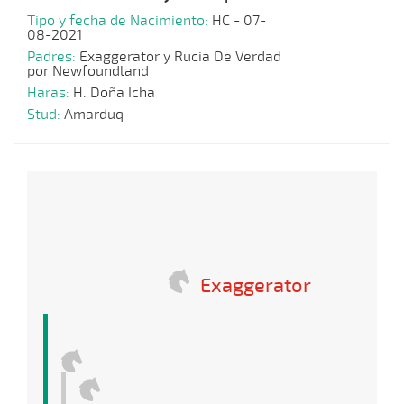
Tipo y fecha de Nacimiento:
HC - 07-
08-2021
Padres:
Exaggerator y Rucia De Verdad
por Newfoundland
Haras:
H. Doña Icha
Stud:
Amarduq
Exaggerator