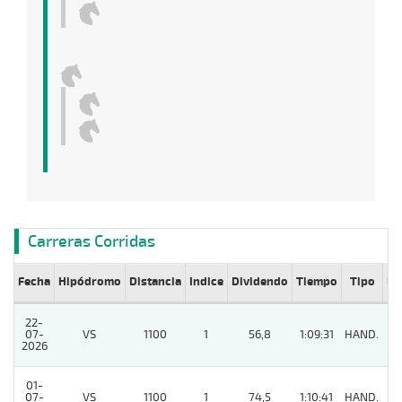
Carreras Corridas
Fecha
Hipódromo
Distancia
Indice
Dividendo
Tiempo
Tipo
Lº
22-
07-
VS
1100
1
56,8
1:09:31
HAND.
7
2026
01-
07-
VS
1100
1
74,5
1:10:41
HAND.
9