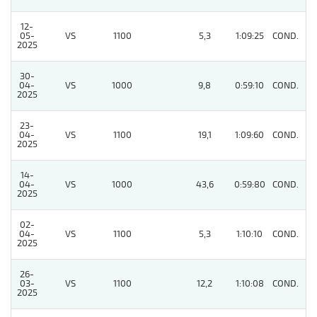
12-
05-
VS
1100
5,3
1:09:25
COND.
2
2025
30-
04-
VS
1000
9,8
0:59:10
COND.
3
2025
23-
04-
VS
1100
19,1
1:09:60
COND.
2
2025
14-
04-
VS
1000
43,6
0:59:80
COND.
5
2025
02-
04-
VS
1100
5,3
1:10:10
COND.
5
2025
26-
03-
VS
1100
12,2
1:10:08
COND.
3
2025