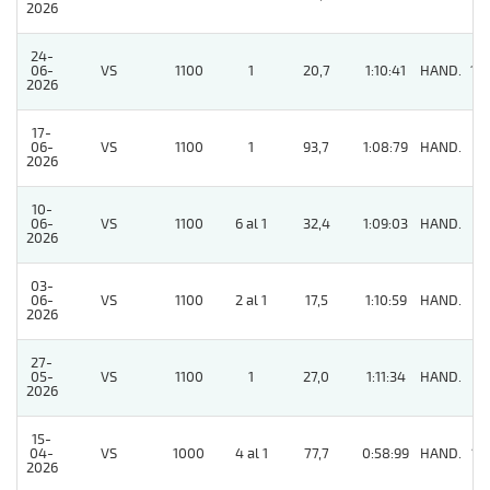
2026
24-
06-
VS
1100
1
20,7
1:10:41
HAND.
14
2026
17-
06-
VS
1100
1
93,7
1:08:79
HAND.
4
2026
10-
06-
VS
1100
6 al 1
32,4
1:09:03
HAND.
9
2026
03-
06-
VS
1100
2 al 1
17,5
1:10:59
HAND.
9
2026
27-
05-
VS
1100
1
27,0
1:11:34
HAND.
8
2026
15-
04-
VS
1000
4 al 1
77,7
0:58:99
HAND.
13
2026