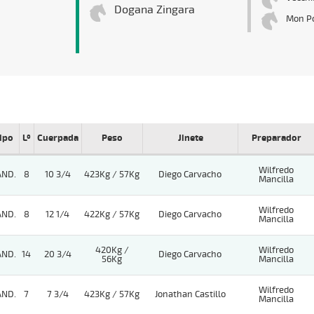
Dogana Zingara
Mon Po
ipo
Lº
Cuerpada
Peso
Jinete
Preparador
Wilfredo
AND.
8
10 3/4
423Kg / 57Kg
Diego Carvacho
Mancilla
Wilfredo
AND.
8
12 1/4
422Kg / 57Kg
Diego Carvacho
Mancilla
420Kg /
Wilfredo
AND.
14
20 3/4
Diego Carvacho
56Kg
Mancilla
Wilfredo
AND.
7
7 3/4
423Kg / 57Kg
Jonathan Castillo
Mancilla