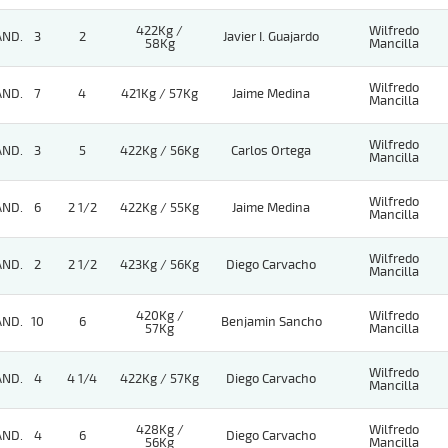
422Kg /
Wilfredo
AND.
3
2
Javier I. Guajardo
58Kg
Mancilla
Wilfredo
AND.
7
4
421Kg / 57Kg
Jaime Medina
Mancilla
Wilfredo
AND.
3
5
422Kg / 56Kg
Carlos Ortega
Mancilla
Wilfredo
AND.
6
2 1/2
422Kg / 55Kg
Jaime Medina
Mancilla
Wilfredo
AND.
2
2 1/2
423Kg / 56Kg
Diego Carvacho
Mancilla
420Kg /
Wilfredo
AND.
10
6
Benjamin Sancho
57Kg
Mancilla
Wilfredo
AND.
4
4 1/4
422Kg / 57Kg
Diego Carvacho
Mancilla
428Kg /
Wilfredo
AND.
4
6
Diego Carvacho
56Kg
Mancilla