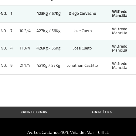
Wilfredo
OND.
1
423Kg / 57Kg
Diego Carvacho
Mancilla
Wilfredo
OND.
7
10 3/4
427Kg / 56Kg
Jose Cueto
Mancilla
Wilfredo
OND.
4
11 3/4
426Kg / 56Kg
Jose Cueto
Mancilla
Wilfredo
OND.
9
21 1/4
421Kg / 57Kg
Jonathan Castillo
Mancilla
QUIENES SOMOS
LINEA ÉTICA
Av. Los Castaños 404, Viña del Mar - CHILE