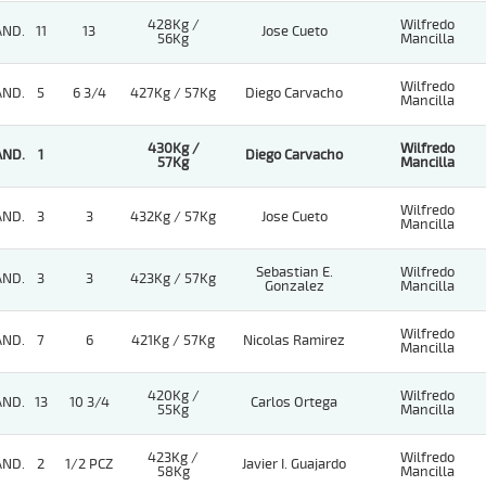
428Kg /
Wilfredo
AND.
11
13
Jose Cueto
56Kg
Mancilla
Wilfredo
AND.
5
6 3/4
427Kg / 57Kg
Diego Carvacho
Mancilla
430Kg /
Wilfredo
AND.
1
Diego Carvacho
57Kg
Mancilla
Wilfredo
AND.
3
3
432Kg / 57Kg
Jose Cueto
Mancilla
Sebastian E.
Wilfredo
AND.
3
3
423Kg / 57Kg
Gonzalez
Mancilla
Wilfredo
AND.
7
6
421Kg / 57Kg
Nicolas Ramirez
Mancilla
420Kg /
Wilfredo
AND.
13
10 3/4
Carlos Ortega
55Kg
Mancilla
423Kg /
Wilfredo
AND.
2
1/2 PCZ
Javier I. Guajardo
58Kg
Mancilla