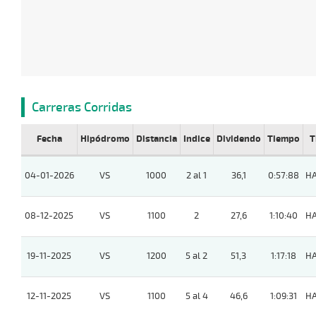
Carreras Corridas
Fecha
Hipódromo
Distancia
Indice
Dividendo
Tiempo
T
04-01-2026
VS
1000
2 al 1
36,1
0:57:88
H
08-12-2025
VS
1100
2
27,6
1:10:40
H
19-11-2025
VS
1200
5 al 2
51,3
1:17:18
H
12-11-2025
VS
1100
5 al 4
46,6
1:09:31
H