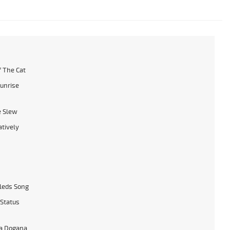
f The Cat
Sunrise
e Slew
atively
leds Song
 Status
a Dogana