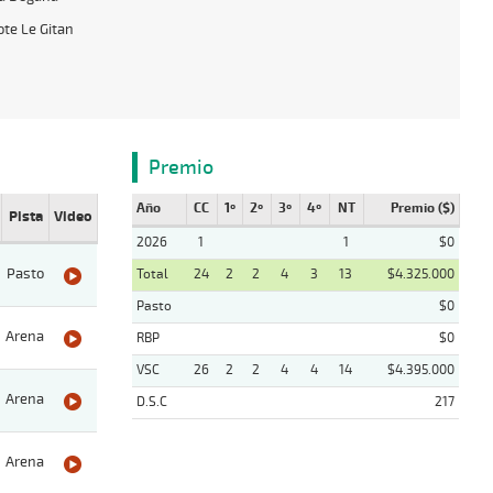
te Le Gitan
Premio
Año
CC
1º
2º
3º
4º
NT
Premio ($)
Pista
Video
2026
1
1
$0
Pasto
Total
24
2
2
4
3
13
$4.325.000
Pasto
$0
Arena
RBP
$0
VSC
26
2
2
4
4
14
$4.395.000
Arena
D.S.C
217
Arena