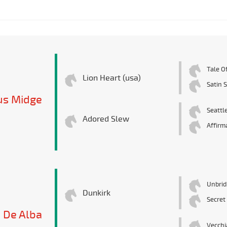
Tale O
Lion Heart (usa)
Satin 
us Midge
Seattl
Adored Slew
Affirm
Unbrid
Dunkirk
Secret
 De Alba
Vecchi