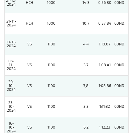
21-12-
HCH
1000
14,3
0:56:80
COND.
7
2024
21-11-
HCH
1000
10,7
0:57:84
COND.
10
2024
13-11-
VS
1100
4,4
1:10:07
COND.
4
2024
06-
11-
VS
1100
3,7
1:08:41
COND.
4
2024
30-
10-
VS
1100
3,8
1:08:86
COND.
2
2024
23-
10-
VS
1100
3,3
1:11:32
COND.
3
2024
16-
10-
VS
1100
6,2
1:12:23
COND.
2
2024