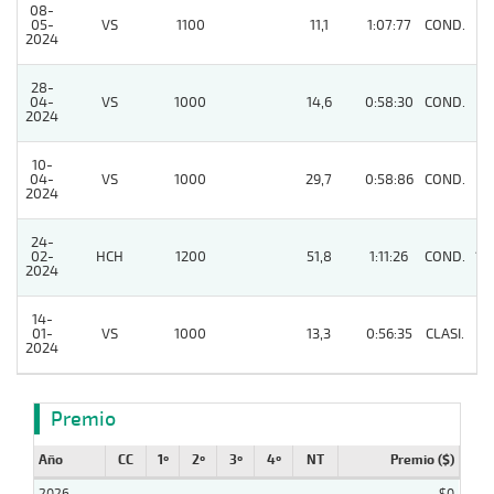
08-
05-
VS
1100
11,1
1:07:77
COND.
9
2024
28-
04-
VS
1000
14,6
0:58:30
COND.
7
2024
10-
04-
VS
1000
29,7
0:58:86
COND.
6
2024
24-
02-
HCH
1200
51,8
1:11:26
COND.
13
2024
14-
01-
VS
1000
13,3
0:56:35
CLASI.
11
2024
Premio
Año
CC
1º
2º
3º
4º
NT
Premio ($)