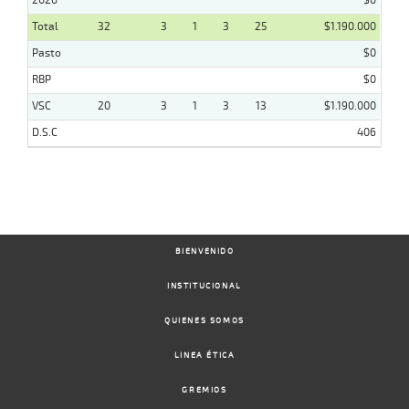
2026
$0
Total
32
3
1
3
25
$1.190.000
Pasto
$0
RBP
$0
VSC
20
3
1
3
13
$1.190.000
D.S.C
406
BIENVENIDO
INSTITUCIONAL
QUIENES SOMOS
LINEA ÉTICA
GREMIOS