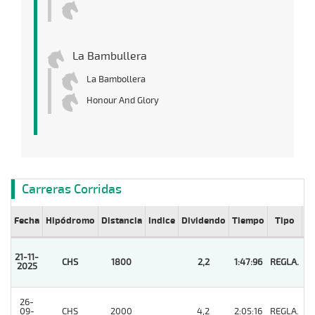
La Bambullera
La Bambollera
Honour And Glory
Carreras Corridas
Fecha
Hipódromo
Distancia
Indice
Dividendo
Tiempo
Tipo
Lº
21-11-
CHS
1800
2,2
1:47:96
REGLA.
1
2025
26-
09-
CHS
2000
4,2
2:05:16
REGLA.
2