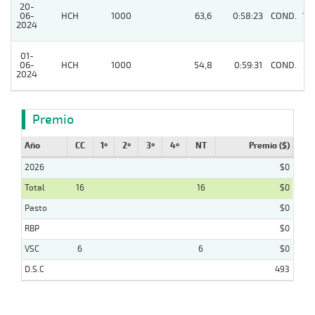
20-
06-
HCH
1000
63,6
0:58:23
COND.
14
2024
01-
06-
HCH
1000
54,8
0:59:31
COND.
9
2024
Premio
Año
CC
1º
2º
3º
4º
NT
Premio ($)
2026
$0
Total
16
16
$0
Pasto
$0
RBP
$0
VSC
6
6
$0
D.S.C
493