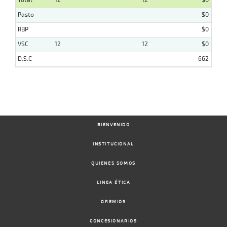
Total
12
12
$0
Pasto
$0
RBP
$0
VSC
12
12
$0
D.S.C
662
BIENVENIDO
INSTITUCIONAL
QUIENES SOMOS
LINEA ÉTICA
GREMIOS
CONCESIONARIOS