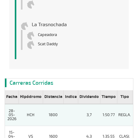
La Trasnochada
Capeadora
Scat Daddy
Carreras Corridas
Fecha
Hipódromo
Distancia
Indice
Dividendo
Tiempo
Tipo
Lº
28-
05-
HCH
1800
3,7
1:50:77
REGLA.
9
2026
15-
04-
VS
1600
4,3
1:35:55
CLASI.
2