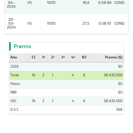
04-
VS
1000
18,6
0:58:86
COND.
4
2024
20-
03-
VS
1000
27,5
0:58:10
COND.
14
2024
Premio
Año
CC
1º
2º
3º
4º
NT
Premio ($)
2026
$0
Total
16
2
1
4
9
$6.635.000
Pasto
$0
RBP
$0
VSC
16
2
1
4
9
$6.635.000
D.S.C
368