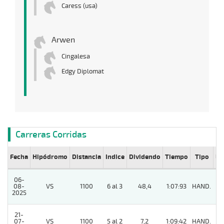
Caress (usa)
Arwen
Cingalesa
Edgy Diplomat
Carreras Corridas
Fecha
Hipódromo
Distancia
Indice
Dividendo
Tiempo
Tipo
Lº
06-
08-
VS
1100
6 al 3
48,4
1:07:93
HAND.
9
2025
21-
07-
VS
1100
5 al 2
7,2
1:09:42
HAND.
9