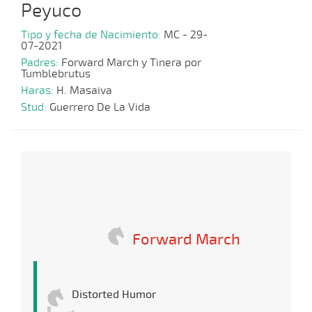
Peyuco
Tipo y fecha de Nacimiento:
MC - 29-
07-2021
Padres:
Forward March y Tinera por
Tumblebrutus
Haras:
H. Masaiva
Stud:
Guerrero De La Vida
Forward March
Distorted Humor