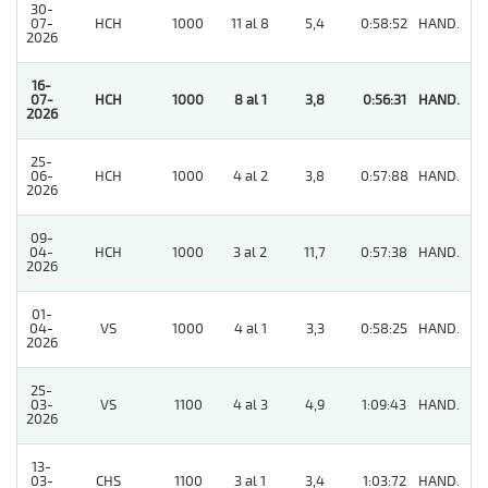
30-
07-
HCH
1000
11 al 8
5,4
0:58:52
HAND.
5
2026
16-
07-
HCH
1000
8 al 1
3,8
0:56:31
HAND.
1
2026
25-
06-
HCH
1000
4 al 2
3,8
0:57:88
HAND.
4
2026
09-
04-
HCH
1000
3 al 2
11,7
0:57:38
HAND.
2
2026
01-
04-
VS
1000
4 al 1
3,3
0:58:25
HAND.
2
2026
25-
03-
VS
1100
4 al 3
4,9
1:09:43
HAND.
11
2026
13-
03-
CHS
1100
3 al 1
3,4
1:03:72
HAND.
4