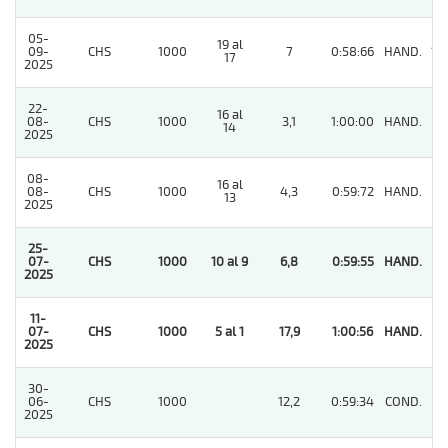
05-
19 al
09-
CHS
1000
7
0:58:66
HAND.
15
17
2025
22-
16 al
08-
CHS
1000
3,1
1:00:00
HAND.
2
14
2025
08-
16 al
08-
CHS
1000
4,3
0:59:72
HAND.
3
13
2025
25-
07-
CHS
1000
10 al 9
6,8
0:59:55
HAND.
1
2025
11-
07-
CHS
1000
5 al 1
17,9
1:00:56
HAND.
1
2025
30-
06-
CHS
1000
12,2
0:59:34
COND.
7
2025