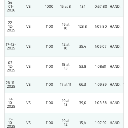
04-
01-
VS
1000
15 al 8
13,1
0:57:80
HAND.
6
2026
22-
19 al
12-
VS
1100
123,8
1:07:80
HAND.
7
10
2025
17-12-
12 al
VS
1100
35,4
1:09:07
HAND.
7
2025
10
03-
18 al
12-
VS
1100
53,8
1:08:31
HAND.
8
13
2025
26-11-
VS
1100
17 al 11
66,3
1:09:39
HAND.
10
2025
19-
19 al
10-
VS
1100
39,0
1:08:56
HAND.
11
13
2025
15-
19 al
10-
VS
1100
15,4
1:07:92
HAND.
11
12
2025