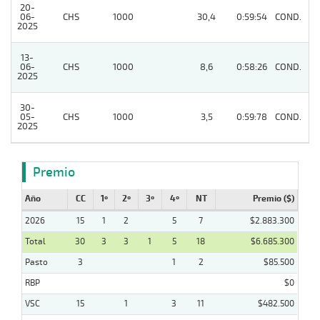
20-
06-
CHS
1000
30,4
0:59:54
COND.
7
2025
13-
06-
CHS
1000
8,6
0:58:26
COND.
7
2025
30-
05-
CHS
1000
3,5
0:59:78
COND.
8
2025
Premio
Año
CC
1º
2º
3º
4º
NT
Premio ($)
2026
15
1
2
5
7
$2.883.300
Total
30
3
3
1
5
18
$6.685.300
Pasto
3
1
2
$85.500
RBP
$0
VSC
15
1
3
11
$482.500