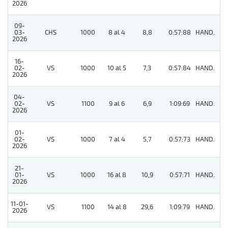
2026
09-
03-
CHS
1000
8 al 4
8,8
0:57:88
HAND.
11
2026
16-
02-
VS
1000
10 al 5
7,3
0:57:84
HAND.
4
2026
04-
02-
VS
1100
9 al 6
6,9
1:09:69
HAND.
6
2026
01-
02-
VS
1000
7 al 4
5,7
0:57:73
HAND.
4
2026
21-
01-
VS
1000
16 al 8
10,9
0:57:71
HAND.
4
2026
11-01-
VS
1100
14 al 8
29,6
1:09:79
HAND.
9
2026