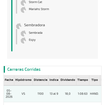
Storm Cat
Mariahs Storm
Sembradora
Sembrada
Espy
Carreras Corridas
Fecha
Hipódromo
Distancia
Indice
Dividendo
Tiempo
Tipo
Lº
05-
08-
VS
1100
13 al 9
18,0
1:08:63
HAND.
8
2026