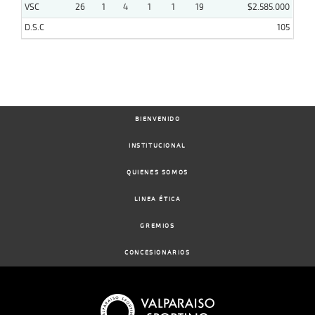
VSC
26
1
4
1
1
19
$2.585.000
D.S.C
105
BIENVENIDO
INSTITUCIONAL
QUIENES SOMOS
LINEA ÉTICA
GREMIOS
CONCESIONARIOS