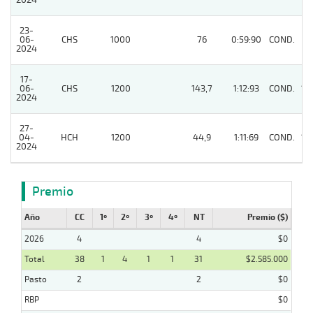
2024
23-
06-
CHS
1000
76
0:59:90
COND.
9
2024
17-
06-
CHS
1200
143,7
1:12:93
COND.
15
2024
27-
04-
HCH
1200
44,9
1:11:69
COND.
13
2024
Premio
Año
CC
1º
2º
3º
4º
NT
Premio ($)
2026
4
4
$0
Total
38
1
4
1
1
31
$2.585.000
Pasto
2
2
$0
RBP
$0