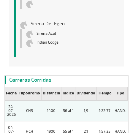
Sirena Del Egeo
Sirena Azul
Indian Lodge
Carreras Corridas
Fecha
Hipódromo
Distancia
Indice
Dividendo
Tiempo
Tipo
Lº
24-
07-
CHS
1400
56 al 1
1,9
1:22:77
HAND.
4
2026
04-
07-
HCH
1900
55 al 1
2,1
1:57:35
HAND.
2