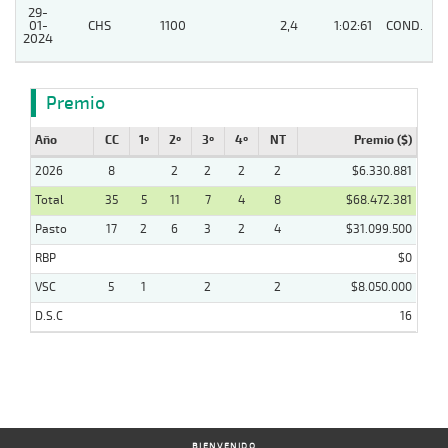
29-
01-
CHS
1100
2,4
1:02:61
COND.
2
2024
Premio
Año
CC
1º
2º
3º
4º
NT
Premio ($)
2026
8
2
2
2
2
$6.330.881
Total
35
5
11
7
4
8
$68.472.381
Pasto
17
2
6
3
2
4
$31.099.500
RBP
$0
VSC
5
1
2
2
$8.050.000
D.S.C
16
BIENVENIDO