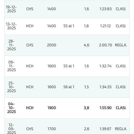
19-12-
CHS
1400
1,6
1:23:83
CLASI.
3
2025
13-12-
HCH
1400
55 al 1
1,8
1:21:12
CLASI.
2
2025
28-
11-
CHS
2000
4,6
2:00:70
REGLA.
4
2025
06-
11-
HCH
1600
55 al 1
1,6
1:32:74
CLASI.
2
2025
25-
10-
HCH
1600
56 al 1
1,5
1:34:55
CLASI.
7
2025
04-
10-
HCH
1900
3,8
1:55:90
CLASI.
1
2025
12-
09-
CHS
1700
2,6
1:39:67
REGLA.
3
2025