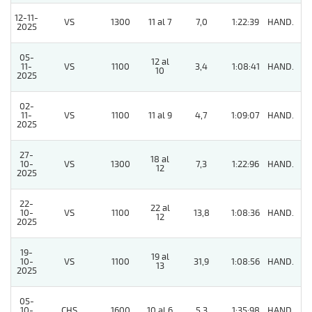
12-11-
VS
1300
11 al 7
7,0
1:22:39
HAND.
8
2025
05-
12 al
11-
VS
1100
3,4
1:08:41
HAND.
5
10
2025
02-
11-
VS
1100
11 al 9
4,7
1:09:07
HAND.
5
2025
27-
18 al
10-
VS
1300
7,3
1:22:96
HAND.
6
12
2025
22-
22 al
10-
VS
1100
13,8
1:08:36
HAND.
3
12
2025
19-
19 al
10-
VS
1100
31,9
1:08:56
HAND.
5
13
2025
05-
10-
CHS
1600
10 al 6
5,3
1:35:98
HAND.
6