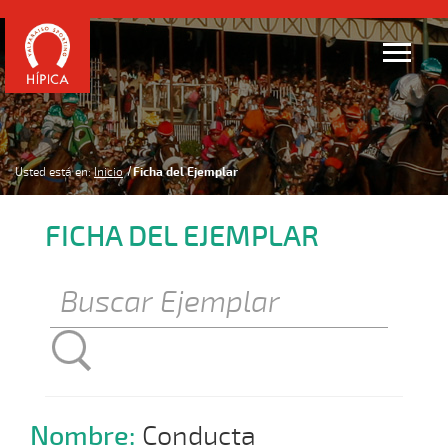
Usted está en:
Inicio
Ficha del Ejemplar
FICHA DEL EJEMPLAR
Nombre:
Conducta