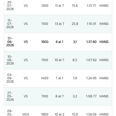
20-
07-
VS
1300
11 al 7
15,6
1:21:71
HAND.
2
2026
15-
07-
VS
1100
13 al 7
25,8
1:10:31
HAND.
11
2026
17-
06-
VS
1600
6 al 1
3,1
1:37:60
HAND.
1
2026
10-
06-
VS
1100
10 al 7
8,5
1:07:62
HAND.
4
2026
03-
06-
VS
1400
7 al 1
7,9
1:24:95
HAND.
2
2026
27-
05-
VS
1100
8 al 7
3,2
1:08:77
HAND.
5
2026
09-
05-
HCH
1900
10 al 2
15,9
1:56:59
HAND.
7