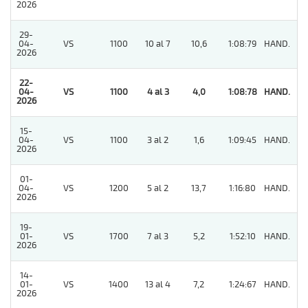
2026
29-
04-
VS
1100
10 al 7
10,6
1:08:79
HAND.
3
2026
22-
04-
VS
1100
4 al 3
4,0
1:08:78
HAND.
1
2026
15-
04-
VS
1100
3 al 2
1,6
1:09:45
HAND.
2
2026
01-
04-
VS
1200
5 al 2
13,7
1:16:80
HAND.
4
2026
19-
01-
VS
1700
7 al 3
5,2
1:52:10
HAND.
5
2026
14-
01-
VS
1400
13 al 4
7,2
1:24:67
HAND.
4
2026