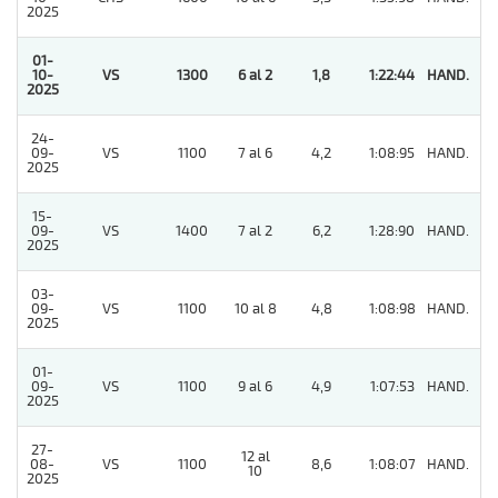
2025
01-
10-
VS
1300
6 al 2
1,8
1:22:44
HAND.
1
2025
24-
09-
VS
1100
7 al 6
4,2
1:08:95
HAND.
7
2025
15-
09-
VS
1400
7 al 2
6,2
1:28:90
HAND.
3
2025
03-
09-
VS
1100
10 al 8
4,8
1:08:98
HAND.
7
2025
01-
09-
VS
1100
9 al 6
4,9
1:07:53
HAND.
4
2025
27-
12 al
08-
VS
1100
8,6
1:08:07
HAND.
4
10
2025