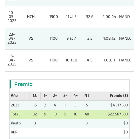
10-
05-
HCH
1900
11 al 5
32,6
2:00:44
HAND.
9
2025
23-
04-
VS
1100
9 al 7
3,5
1:08:12
HAND.
6
2025
16-
04-
VS
1100
10 al 8
4,5
1:08:11
HAND.
4
2025
Premio
Año
CC
1º
2º
3º
4º
NT
Premio ($)
2026
15
2
4
1
3
5
$4.717.500
Total
82
9
10
5
10
48
$22.567.500
Pasto
3
3
$0
RBP
$0