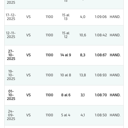
15
2025
17-12-
15 al
VS
1100
4,0
1:09:06
HAND.
2
2025
13
12-11-
15 al
VS
1100
10,6
1:08:42
HAND.
9
2025
12
27-
10-
VS
1100
14 al 9
8,3
1:08:67
HAND.
1
2025
19-
10-
VS
1100
10 al 8
13,8
1:08:93
HAND.
3
2025
01-
10-
VS
1100
8 al 6
3,1
1:08:70
HAND.
1
2025
24-
09-
VS
1100
5 al 4
4,1
1:08:50
HAND.
2
2025