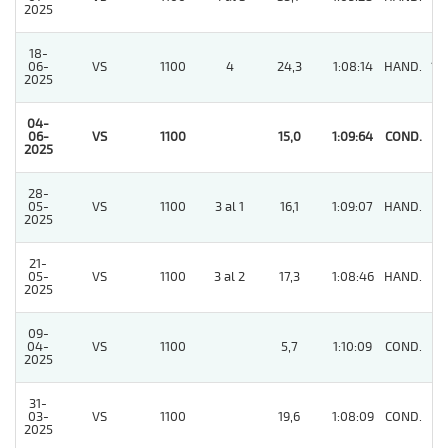
2025
18-
06-
VS
1100
4
24,3
1:08:14
HAND.
12
2025
04-
06-
VS
1100
15,0
1:09:64
COND.
1
2025
28-
05-
VS
1100
3 al 1
16,1
1:09:07
HAND.
7
2025
21-
05-
VS
1100
3 al 2
17,3
1:08:46
HAND.
8
2025
09-
04-
VS
1100
5,7
1:10:09
COND.
5
2025
31-
03-
VS
1100
19,6
1:08:09
COND.
3
2025