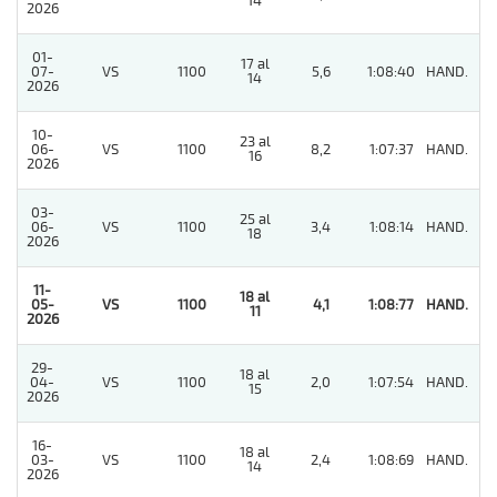
14
2026
01-
17 al
07-
VS
1100
5,6
1:08:40
HAND.
2
14
2026
10-
23 al
06-
VS
1100
8,2
1:07:37
HAND.
9
16
2026
03-
25 al
06-
VS
1100
3,4
1:08:14
HAND.
5
18
2026
11-
18 al
05-
VS
1100
4,1
1:08:77
HAND.
1
11
2026
29-
18 al
04-
VS
1100
2,0
1:07:54
HAND.
4
15
2026
16-
18 al
03-
VS
1100
2,4
1:08:69
HAND.
2
14
2026