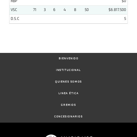
RBP
$0
VSC
71
3
6
4
8
50
$6.817.500
D.S.C
5
BIENVENIDO
INSTITUCIONAL
QUIENES SOMOS
LINEA ÉTICA
GREMIOS
CONCESIONARIOS