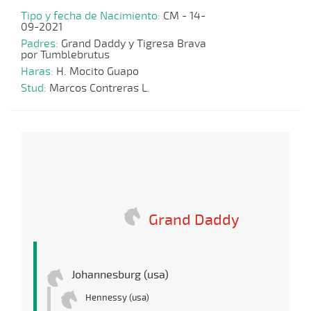
Tipo y fecha de Nacimiento:
CM - 14-
09-2021
Padres:
Grand Daddy y Tigresa Brava
por Tumblebrutus
Haras:
H. Mocito Guapo
Stud:
Marcos Contreras L.
Grand Daddy
Johannesburg (usa)
Hennessy (usa)