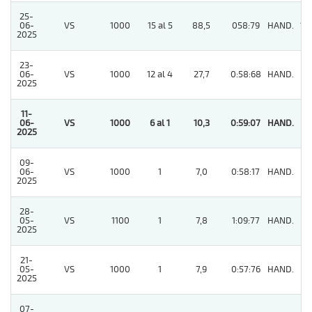
25-
06-
VS
1000
15 al 5
88,5
058:79
HAND.
13
2025
23-
06-
VS
1000
12 al 4
27,7
0:58:68
HAND.
8
2025
11-
06-
VS
1000
6 al 1
10,3
0:59:07
HAND.
1
2025
09-
06-
VS
1000
1
7,0
0:58:17
HAND.
5
2025
28-
05-
VS
1100
1
7,8
1:09:77
HAND.
9
2025
21-
05-
VS
1000
1
7,9
0:57:76
HAND.
6
2025
07-