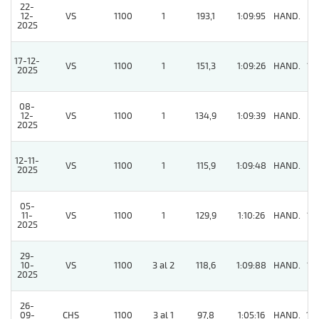
22-
12-
VS
1100
1
193,1
1:09:95
HAND.
9
2025
17-12-
VS
1100
1
151,3
1:09:26
HAND.
12
2025
08-
12-
VS
1100
1
134,9
1:09:39
HAND.
11
2025
12-11-
VS
1100
1
115,9
1:09:48
HAND.
9
2025
05-
11-
VS
1100
1
129,9
1:10:26
HAND.
13
2025
29-
10-
VS
1100
3 al 2
118,6
1:09:88
HAND.
13
2025
26-
09-
CHS
1100
3 al 1
97,8
1:05:16
HAND.
14