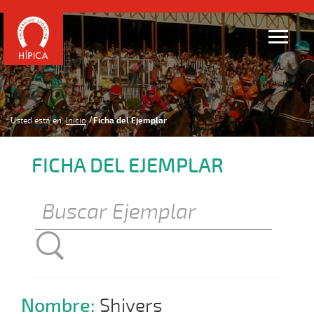
Usted está en:
Inicio
Ficha del Ejemplar
FICHA DEL EJEMPLAR
Nombre:
Shivers