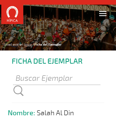
Usted está en:
Inicio
Ficha del Ejemplar
FICHA DEL EJEMPLAR
Nombre:
Salah Al Din