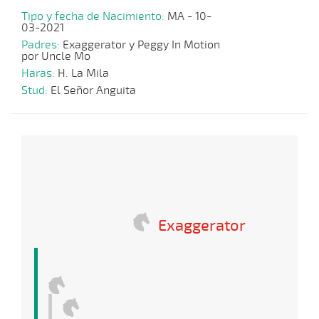
Tipo y fecha de Nacimiento:
MA - 10-
03-2021
Padres:
Exaggerator y Peggy In Motion
por Uncle Mo
Haras:
H. La Mila
Stud:
El Señor Anguita
Exaggerator