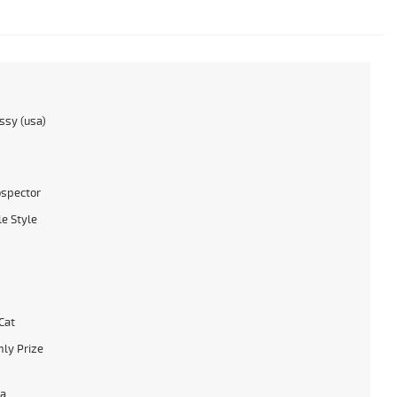
sy (usa)
ospector
le Style
Cat
ly Prize
ta