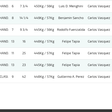
HAND.
6
7 3/4
450Kg / 56Kg
Luis D. Menghini
Carlos Vasquez
HAND.
8
14 1/4
449Kg / 57Kg
Benjamin Sancho
Carlos Vasquez
HAND.
7
9 3/4
445Kg / 56Kg
Rodolfo Fuenzalida
Carlos Vasquez
HAND.
13
16
448Kg / 57Kg
Felipe Tapia
Carlos Vasquez
HAND.
11
25
446Kg / 57Kg
Felipe Tapia
Carlos Vasquez
HAND.
13
23
445Kg / 56Kg
Felipe Tapia
Carlos Vasquez
CLASI.
9
42
448Kg / 57Kg
Guillermo A. Perez
Carlos Vasquez