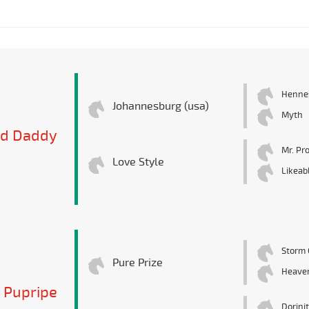
Hennes
Johannesburg (usa)
Myth
d Daddy
Mr. Pr
Love Style
Likeab
Storm 
Pure Prize
Heaven
Pupripe
Dorini