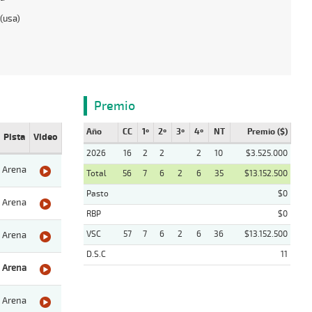
(usa)
Premio
Año
CC
1º
2º
3º
4º
NT
Premio ($)
Pista
Video
2026
16
2
2
2
10
$3.525.000
Arena
Total
56
7
6
2
6
35
$13.152.500
Pasto
$0
Arena
RBP
$0
VSC
57
7
6
2
6
36
$13.152.500
Arena
D.S.C
11
Arena
Arena