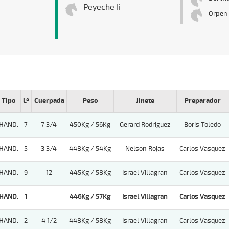
Peyeche Ii
Orpen 
Tipo
Lº
Cuerpada
Peso
Jinete
Preparador
HAND.
7
7 3/4
450Kg / 56Kg
Gerard Rodriguez
Boris Toledo
HAND.
5
3 3/4
448Kg / 54Kg
Nelson Rojas
Carlos Vasquez
HAND.
9
12
445Kg / 58Kg
Israel Villagran
Carlos Vasquez
HAND.
1
446Kg / 57Kg
Israel Villagran
Carlos Vasquez
HAND.
2
4 1/2
448Kg / 58Kg
Israel Villagran
Carlos Vasquez