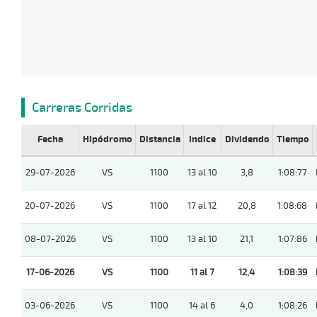
Carreras Corridas
Fecha
Hipódromo
Distancia
Indice
Dividendo
Tiempo
29-07-2026
VS
1100
13 al 10
3,8
1:08:77
20-07-2026
VS
1100
17 al 12
20,8
1:08:68
08-07-2026
VS
1100
13 al 10
21,1
1:07:86
17-06-2026
VS
1100
11 al 7
12,4
1:08:39
03-06-2026
VS
1100
14 al 6
4,0
1:08:26