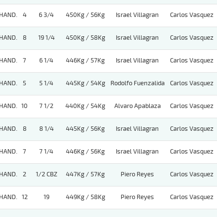
HAND.
4
6 3/4
450Kg / 56Kg
Israel Villagran
Carlos Vasquez
HAND.
8
19 1/4
450Kg / 58Kg
Israel Villagran
Carlos Vasquez
HAND.
7
6 1/4
446Kg / 57Kg
Israel Villagran
Carlos Vasquez
HAND.
5
5 1/4
445Kg / 54Kg
Rodolfo Fuenzalida
Carlos Vasquez
HAND.
10
7 1/2
440Kg / 54Kg
Alvaro Apablaza
Carlos Vasquez
HAND.
8
8 1/4
445Kg / 56Kg
Israel Villagran
Carlos Vasquez
HAND.
7
7 1/4
446Kg / 56Kg
Israel Villagran
Carlos Vasquez
HAND.
2
1/2 CBZ
447Kg / 57Kg
Piero Reyes
Carlos Vasquez
HAND.
12
19
449Kg / 58Kg
Piero Reyes
Carlos Vasquez