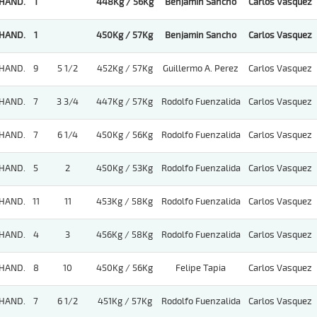
HAND.
1
448Kg / 56Kg
Benjamin Sancho
Carlos Vasquez
HAND.
1
450Kg / 57Kg
Benjamin Sancho
Carlos Vasquez
HAND.
9
5 1/2
452Kg / 57Kg
Guillermo A. Perez
Carlos Vasquez
HAND.
7
3 3/4
447Kg / 57Kg
Rodolfo Fuenzalida
Carlos Vasquez
HAND.
7
6 1/4
450Kg / 56Kg
Rodolfo Fuenzalida
Carlos Vasquez
HAND.
5
2
450Kg / 53Kg
Rodolfo Fuenzalida
Carlos Vasquez
HAND.
11
11
453Kg / 58Kg
Rodolfo Fuenzalida
Carlos Vasquez
HAND.
4
3
456Kg / 58Kg
Rodolfo Fuenzalida
Carlos Vasquez
HAND.
8
10
450Kg / 56Kg
Felipe Tapia
Carlos Vasquez
HAND.
7
6 1/2
451Kg / 57Kg
Rodolfo Fuenzalida
Carlos Vasquez