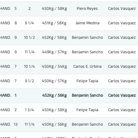
HAND.
5
2
450Kg / 58Kg
Piero Reyes
Carlos Vasquez
HAND.
8
6 1/4
451Kg / 58Kg
Jaime Medina
Carlos Vasquez
HAND.
9
10 1/2
452Kg / 58Kg
Benjamin Sancho
Carlos Vasquez
HAND.
9
11 1/4
449Kg / 57Kg
Benjamin Sancho
Carlos Vasquez
HAND.
7
10 1/4
450Kg / 54Kg
Carlos E. Urbina
Carlos Vasquez
HAND.
7
9 1/2
450Kg / 57Kg
Felipe Tapia
Carlos Vasquez
HAND.
1
452Kg / 56Kg
Benjamin Sancho
Carlos Vasquez
HAND.
2
1 3/4
450Kg / 58Kg
Felipe Tapia
Carlos Vasquez
HAND.
13
11 1/4
450Kg / 56Kg
Benjamin Sancho
Carlos Vasquez