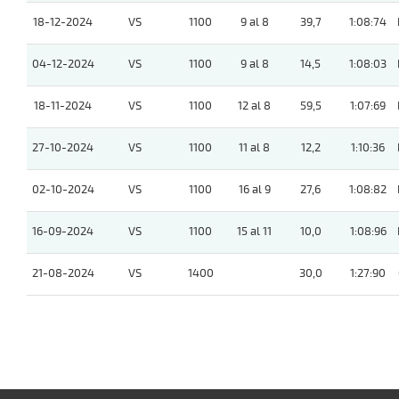
18-12-2024
VS
1100
9 al 8
39,7
1:08:74
04-12-2024
VS
1100
9 al 8
14,5
1:08:03
18-11-2024
VS
1100
12 al 8
59,5
1:07:69
27-10-2024
VS
1100
11 al 8
12,2
1:10:36
02-10-2024
VS
1100
16 al 9
27,6
1:08:82
16-09-2024
VS
1100
15 al 11
10,0
1:08:96
21-08-2024
VS
1400
30,0
1:27:90