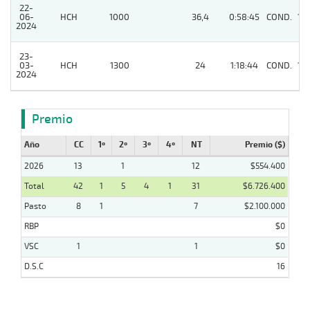
22-
06-
HCH
1000
36,4
0:58:45
COND.
10
2024
23-
03-
HCH
1300
24
1:18:44
COND.
10
2024
Premio
Año
CC
1º
2º
3º
4º
NT
Premio ($)
2026
13
1
12
$554.400
Total
42
1
5
4
1
31
$6.726.400
Pasto
8
1
7
$2.100.000
RBP
$0
VSC
1
1
$0
D.S.C
16