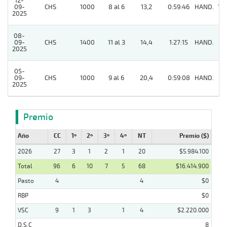
12-
09-
CHS
1000
8 al 6
13,2
0:59:46
HAND.
10
2025
08-
09-
CHS
1400
11 al 3
14,4
1:27:15
HAND.
6
2025
05-
09-
CHS
1000
9 al 6
20,4
0:59:08
HAND.
9
2025
Premio
Año
CC
1º
2º
3º
4º
NT
Premio ($)
2026
27
3
1
2
1
20
$5.984.100
Total
96
6
10
7
5
68
$16.414.900
Pasto
4
4
$0
RBP
$0
VSC
9
1
3
1
4
$2.220.000
D.S.C
8