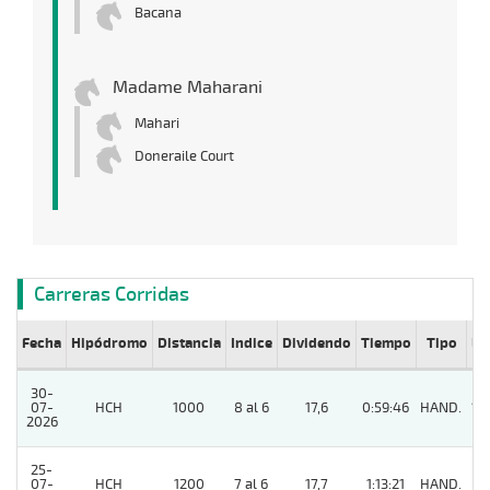
Bacana
Madame Maharani
Mahari
Doneraile Court
Carreras Corridas
Fecha
Hipódromo
Distancia
Indice
Dividendo
Tiempo
Tipo
Lº
30-
07-
HCH
1000
8 al 6
17,6
0:59:46
HAND.
13
2026
25-
07-
HCH
1200
7 al 6
17,7
1:13:21
HAND.
3