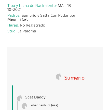
Tipo y fecha de Nacimiento:
MA - 13-
10-2021
Padres:
Sumerio y Salta Con Poder por
Magnifi Cat
Haras:
No Registrado
Stud:
La Paloma
Sumerio
Scat Daddy
Johannesburg (usa)