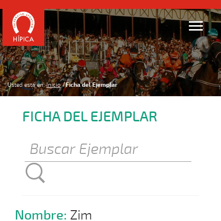
Usted está en:
Inicio
Ficha del Ejemplar
FICHA DEL EJEMPLAR
Nombre:
Zim