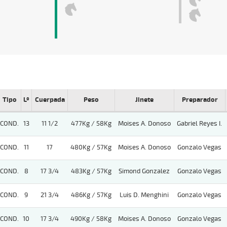
Tipo
Lº
Cuerpada
Peso
Jinete
Preparador
COND.
13
11 1/2
477Kg / 58Kg
Moises A. Donoso
Gabriel Reyes I.
COND.
11
17
480Kg / 57Kg
Moises A. Donoso
Gonzalo Vegas
COND.
8
17 3/4
483Kg / 57Kg
Simond Gonzalez
Gonzalo Vegas
COND.
9
21 3/4
486Kg / 57Kg
Luis D. Menghini
Gonzalo Vegas
COND.
10
17 3/4
490Kg / 58Kg
Moises A. Donoso
Gonzalo Vegas