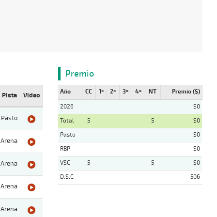
Premio
Año
CC
1º
2º
3º
4º
NT
Premio ($)
Pista
Video
2026
$0
Pasto
Total
5
5
$0
Pasto
$0
Arena
RBP
$0
VSC
5
5
$0
Arena
D.S.C
506
Arena
Arena