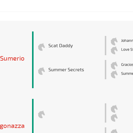
Johann
Scat Daddy
Love S
Sumerio
Gracios
Summer Secrets
Summe
gonazza