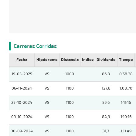
Carreras Corridas
Fecha
Hipódromo
Distancia
Indice
Dividendo
Tiempo
19-03-2025
VS
1000
86,8
0:58:38
06-11-2024
VS
1100
127,8
1:08:70
27-10-2024
VS
1100
59,6
1:11:16
09-10-2024
VS
1100
84,9
1:10:16
30-09-2024
VS
1100
31,7
1:11:49