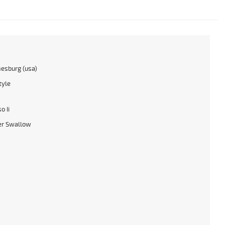
esburg (usa)
tyle
o Ii
r Swallow