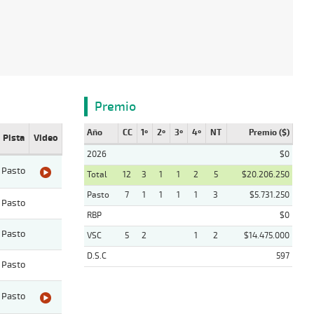
Premio
Año
CC
1º
2º
3º
4º
NT
Premio ($)
Pista
Video
2026
$0
Pasto
Total
12
3
1
1
2
5
$20.206.250
Pasto
7
1
1
1
1
3
$5.731.250
Pasto
RBP
$0
Pasto
VSC
5
2
1
2
$14.475.000
D.S.C
597
Pasto
Pasto