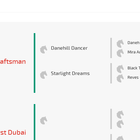
Danehi
Danehill Dancer
Mira A
raftsman
Black T
Starlight Dreams
Reves 
rst Dubai