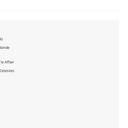
ll
donde
ie Affair
Celestes