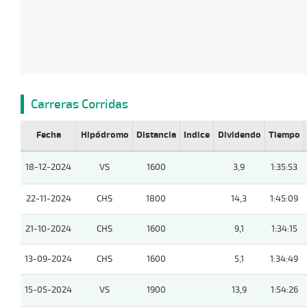
Carreras Corridas
Fecha
Hipódromo
Distancia
Indice
Dividendo
Tiempo
18-12-2024
VS
1600
3,9
1:35:53
22-11-2024
CHS
1800
14,3
1:45:09
21-10-2024
CHS
1600
9,1
1:34:15
13-09-2024
CHS
1600
5,1
1:34:49
15-05-2024
VS
1900
13,9
1:54:26