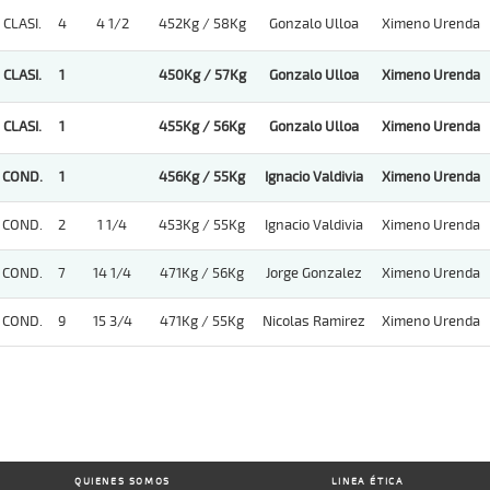
CLASI.
4
4 1/2
452Kg / 58Kg
Gonzalo Ulloa
Ximeno Urenda
CLASI.
1
450Kg / 57Kg
Gonzalo Ulloa
Ximeno Urenda
CLASI.
1
455Kg / 56Kg
Gonzalo Ulloa
Ximeno Urenda
COND.
1
456Kg / 55Kg
Ignacio Valdivia
Ximeno Urenda
COND.
2
1 1/4
453Kg / 55Kg
Ignacio Valdivia
Ximeno Urenda
COND.
7
14 1/4
471Kg / 56Kg
Jorge Gonzalez
Ximeno Urenda
COND.
9
15 3/4
471Kg / 55Kg
Nicolas Ramirez
Ximeno Urenda
QUIENES SOMOS
LINEA ÉTICA