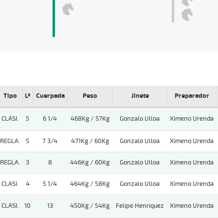
Tipo
Lº
Cuerpada
Peso
Jinete
Preparador
CLASI.
5
6 1/4
468Kg / 57Kg
Gonzalo Ulloa
Ximeno Urenda
REGLA.
5
7 3/4
471Kg / 60Kg
Gonzalo Ulloa
Ximeno Urenda
REGLA.
3
8
446Kg / 60Kg
Gonzalo Ulloa
Ximeno Urenda
CLASI.
4
5 1/4
464Kg / 58Kg
Gonzalo Ulloa
Ximeno Urenda
CLASI.
10
13
450Kg / 54Kg
Felipe Henriquez
Ximeno Urenda