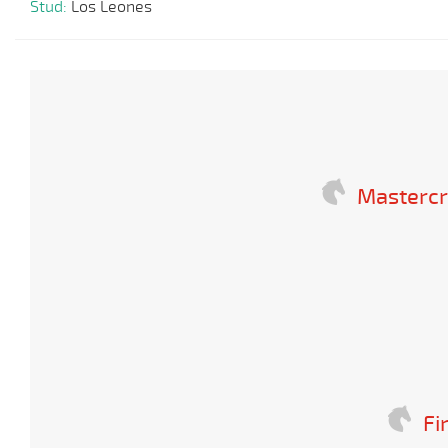
Stud:
Los Leones
Masterc
Fi