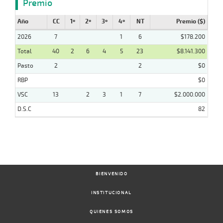
Premio
Año
CC
1º
2º
3º
4º
NT
Premio ($)
2026
7
1
6
$178.200
Total
40
2
6
4
5
23
$8.141.300
Pasto
2
2
$0
RBP
$0
VSC
13
2
3
1
7
$2.000.000
D.S.C
82
BIENVENIDO
INSTITUCIONAL
QUIENES SOMOS