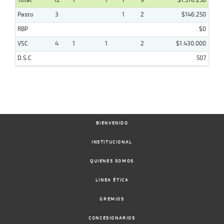
Total
12
1
1
1
9
$1.576.250
Pasto
3
1
2
$146.250
RBP
$0
VSC
4
1
1
2
$1.430.000
D.S.C
507
BIENVENIDO
INSTITUCIONAL
QUIENES SOMOS
LINEA ÉTICA
GREMIOS
CONCESIONARIOS