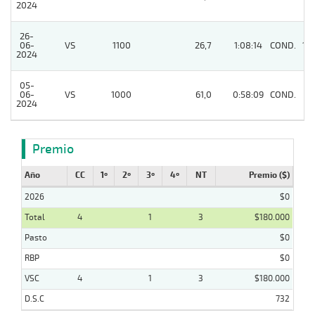
2024
26-
06-
VS
1100
26,7
1:08:14
COND.
12
2024
05-
06-
VS
1000
61,0
0:58:09
COND.
6
2024
Premio
Año
CC
1º
2º
3º
4º
NT
Premio ($)
2026
$0
Total
4
1
3
$180.000
Pasto
$0
RBP
$0
VSC
4
1
3
$180.000
D.S.C
732