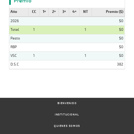
Premio
Año
CC
1º
2º
3º
4º
NT
Premio ($)
2026
$0
Total
1
1
$0
Pasto
$0
RBP
$0
VSC
1
1
$0
D.S.C
382
BIENVENIDO
INSTITUCIONAL
QUIENES SOMOS