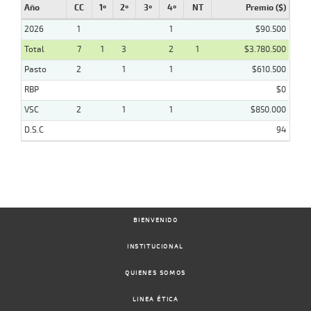
Año
CC
1º
2º
3º
4º
NT
Premio ($)
2026
1
1
$90.500
Total
7
1
3
2
1
$3.780.500
Pasto
2
1
1
$610.500
RBP
$0
VSC
2
1
1
$850.000
D.S.C
94
BIENVENIDO
INSTITUCIONAL
QUIENES SOMOS
LINEA ÉTICA