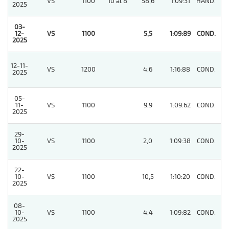
VS
1100
10 al 8
58,6
1:09:31
HAND.
6
2025
03-
12-
VS
1100
5,5
1:09:89
COND.
1
2025
12-11-
VS
1200
4,6
1:16:88
COND.
3
2025
05-
11-
VS
1100
9,9
1:09:62
COND.
4
2025
29-
10-
VS
1100
2,0
1:09:38
COND.
4
2025
22-
10-
VS
1100
10,5
1:10:20
COND.
2
2025
08-
10-
VS
1100
4,4
1:09:82
COND.
9
2025