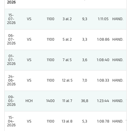
2026
15-
07-
VS
1100
3 al 2
9,3
1:11:05
HAND.
5
2026
06-
07-
VS
1100
5 al 2
3,3
1:08:86
HAND.
9
2026
01-
07-
VS
1100
7 al 5
3,6
1:08:40
HAND.
8
2026
24-
06-
VS
1100
12 al 5
7,0
1:08:33
HAND.
4
2026
09-
05-
HCH
1400
11 al 7
36,8
1:23:44
HAND.
12
2026
15-
04-
VS
1100
13 al 8
5,3
1:08:78
HAND.
10
2026