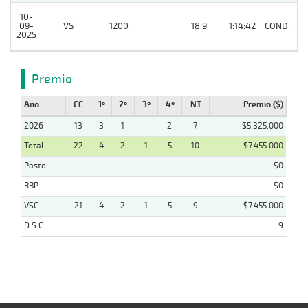
10-
09-
VS
1200
18,9
1:14:42
COND.
4
2025
Premio
Año
CC
1º
2º
3º
4º
NT
Premio ($)
2026
13
3
1
2
7
$5.325.000
Total
22
4
2
1
5
10
$7.455.000
Pasto
$0
RBP
$0
VSC
21
4
2
1
5
9
$7.455.000
D.S.C
9