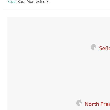
Stud:
Raul Montesino S.
Señ
North Fran