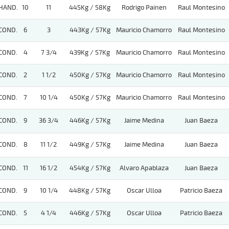
HAND.
10
11
445Kg / 58Kg
Rodrigo Painen
Raul Montesino
COND.
6
3
443Kg / 57Kg
Mauricio Chamorro
Raul Montesino
COND.
4
7 3/4
439Kg / 57Kg
Mauricio Chamorro
Raul Montesino
COND.
2
1 1/2
450Kg / 57Kg
Mauricio Chamorro
Raul Montesino
COND.
7
10 1/4
450Kg / 57Kg
Mauricio Chamorro
Raul Montesino
COND.
9
36 3/4
446Kg / 57Kg
Jaime Medina
Juan Baeza
COND.
8
11 1/2
449Kg / 57Kg
Jaime Medina
Juan Baeza
COND.
11
16 1/2
454Kg / 57Kg
Alvaro Apablaza
Juan Baeza
COND.
9
10 1/4
448Kg / 57Kg
Oscar Ulloa
Patricio Baeza
COND.
5
4 1/4
446Kg / 57Kg
Oscar Ulloa
Patricio Baeza