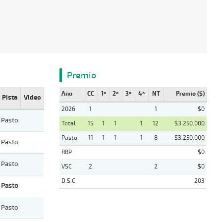
Premio
Año
CC
1º
2º
3º
4º
NT
Premio ($)
Pista
Video
2026
1
1
$0
Pasto
Total
15
1
1
1
12
$3.250.000
Pasto
11
1
1
1
8
$3.250.000
Pasto
RBP
$0
Pasto
VSC
2
2
$0
D.S.C
203
Pasto
Pasto