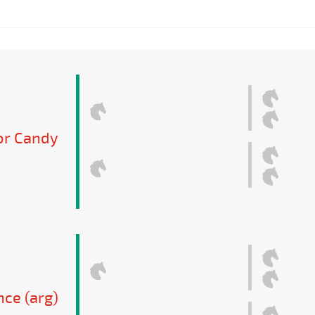
or Candy
ce (arg)