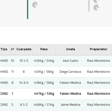
Tipo
Lº
Cuerpada
Peso
Jinete
Preparador
HAND.
10
10 1/2
435Kg / 54Kg
Jose Cueto
Raul Montesino
HAND.
11
8
431Kg / 56Kg
Diego Carrasco
Raul Montesino
HAND.
8
14 3/4
436Kg / 56Kg
Fabian Medina
Raul Montesino
COND.
1
447Kg / 53Kg
Fabian Medina
Raul Montesino
COND.
5
8 1/2
448Kg / 57Kg
Jaime Medina
Raul Montesino