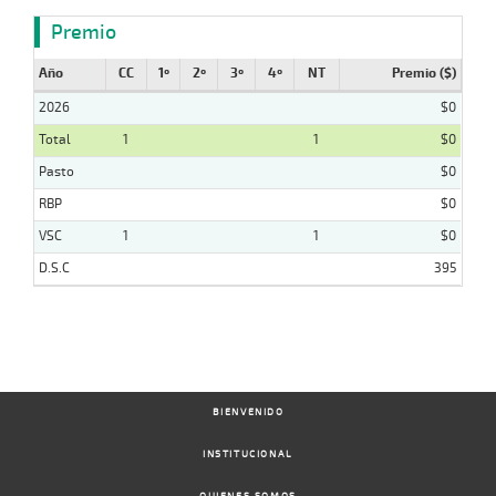
Premio
Año
CC
1º
2º
3º
4º
NT
Premio ($)
2026
$0
Total
1
1
$0
Pasto
$0
RBP
$0
VSC
1
1
$0
D.S.C
395
BIENVENIDO
INSTITUCIONAL