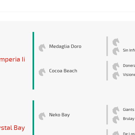
Medaglia Doro
Sin In
mperia Ii
Donera
Cocoa Beach
Vision
Giant
Neko Bay
Brulay
stal Bay
De Los