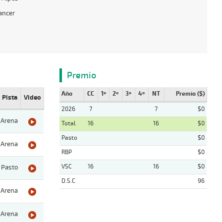
ancer
Premio
Año
CC
1º
2º
3º
4º
NT
Premio ($)
Pista
Video
2026
7
7
$0
Arena
Total
16
16
$0
Pasto
$0
Arena
RBP
$0
VSC
16
16
$0
Pasto
D.S.C
96
Arena
Arena