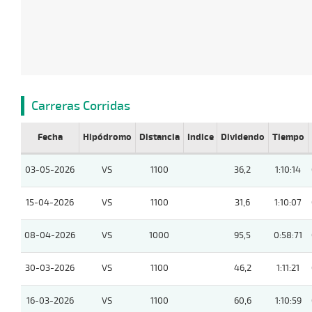
Carreras Corridas
Fecha
Hipódromo
Distancia
Indice
Dividendo
Tiempo
03-05-2026
VS
1100
36,2
1:10:14
15-04-2026
VS
1100
31,6
1:10:07
08-04-2026
VS
1000
95,5
0:58:71
30-03-2026
VS
1100
46,2
1:11:21
16-03-2026
VS
1100
60,6
1:10:59