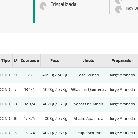
Cristalizada
Indy D
Tipo
Lº
Cuerpada
Peso
Jinete
Preparador
COND.
9
23
405Kg / 58Kg
Jose Solano
Jorge Araneda
COND.
7
13 1/4
402Kg / 57Kg
Wladimir Quinteros
Jorge Araneda
COND.
8
32 3/4
402Kg / 57Kg
Sebastian Marin
Jorge Araneda
COND.
10
17 3/4
400Kg / 57Kg
Alvaro Apablaza
Jorge Araneda
COND.
5
15 3/4
402Kg / 57Kg
Felipe Moreno
Jorge Araneda