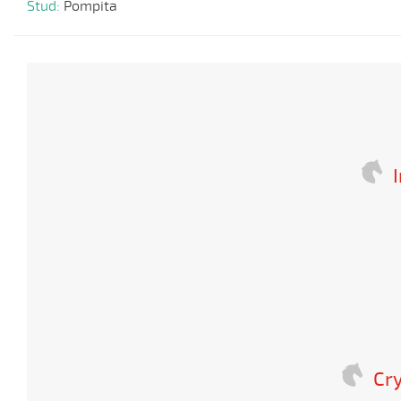
Stud:
Pompita
I
Cry