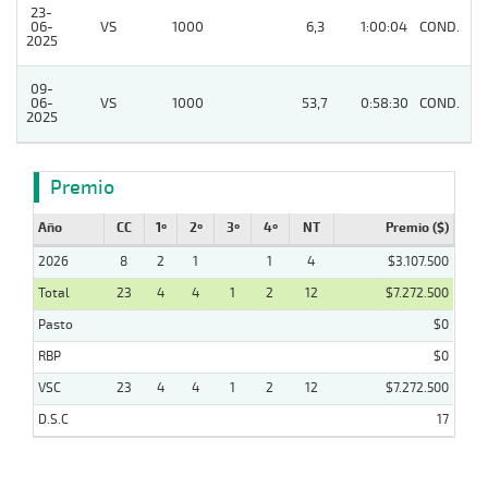
23-
06-
VS
1000
6,3
1:00:04
COND.
7
2025
09-
06-
VS
1000
53,7
0:58:30
COND.
6
2025
Premio
Año
CC
1º
2º
3º
4º
NT
Premio ($)
2026
8
2
1
1
4
$3.107.500
Total
23
4
4
1
2
12
$7.272.500
Pasto
$0
RBP
$0
VSC
23
4
4
1
2
12
$7.272.500
D.S.C
17