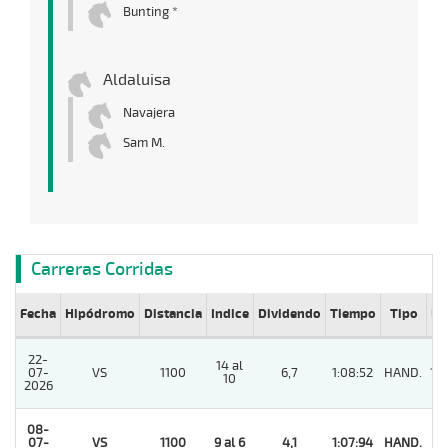
Bunting *
Aldaluisa
Navajera
Sam M.
Carreras Corridas
Fecha
Hipódromo
Distancia
Indice
Dividendo
Tiempo
Tipo
Lº
22-
14 al
07-
VS
1100
6,7
1:08:52
HAND.
10
10
2026
08-
07-
VS
1100
9 al 6
4,1
1:07:94
HAND.
1