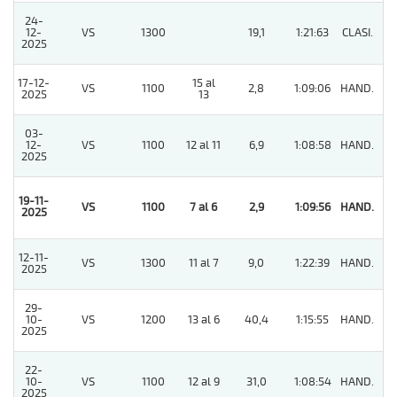
24-
12-
VS
1300
19,1
1:21:63
CLASI.
8
2025
17-12-
15 al
VS
1100
2,8
1:09:06
HAND.
6
2025
13
03-
12-
VS
1100
12 al 11
6,9
1:08:58
HAND.
2
2025
19-11-
VS
1100
7 al 6
2,9
1:09:56
HAND.
1
2025
12-11-
VS
1300
11 al 7
9,0
1:22:39
HAND.
6
2025
29-
10-
VS
1200
13 al 6
40,4
1:15:55
HAND.
4
2025
22-
10-
VS
1100
12 al 9
31,0
1:08:54
HAND.
9
2025