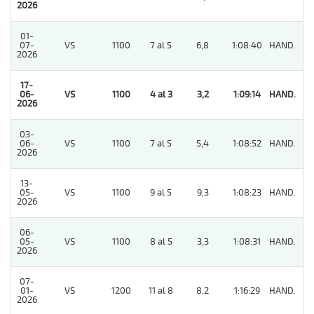
2026
01-
07-
VS
1100
7 al 5
6,8
1:08:40
HAND.
2
2026
17-
06-
VS
1100
4 al 3
3,2
1:09:14
HAND.
1
2026
03-
06-
VS
1100
7 al 5
5,4
1:08:52
HAND.
5
2026
13-
05-
VS
1100
9 al 5
9,3
1:08:23
HAND.
8
2026
06-
05-
VS
1100
8 al 5
3,3
1:08:31
HAND.
11
2026
07-
01-
VS
1200
11 al 8
8,2
1:16:29
HAND.
4
2026