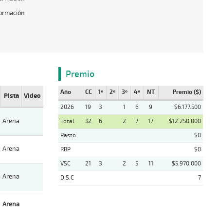
formación
Premio
Año
CC
1º
2º
3º
4º
NT
Premio ($)
Pista
Video
2026
19
3
1
6
9
$6.177.500
Arena
Total
32
6
2
7
17
$12.250.000
Pasto
$0
Arena
RBP
$0
VSC
21
3
2
5
11
$5.970.000
Arena
D.S.C
7
Arena