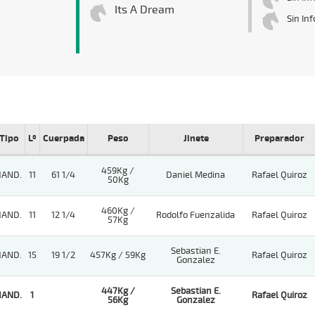
Its A Dream
Sin In
Tipo
Lº
Cuerpada
Peso
Jinete
Preparador
459Kg /
HAND.
11
61 1/4
Daniel Medina
Rafael Quiroz
50Kg
460Kg /
HAND.
11
12 1/4
Rodolfo Fuenzalida
Rafael Quiroz
57Kg
Sebastian E.
HAND.
15
19 1/2
457Kg / 59Kg
Rafael Quiroz
Gonzalez
447Kg /
Sebastian E.
HAND.
1
Rafael Quiroz
56Kg
Gonzalez