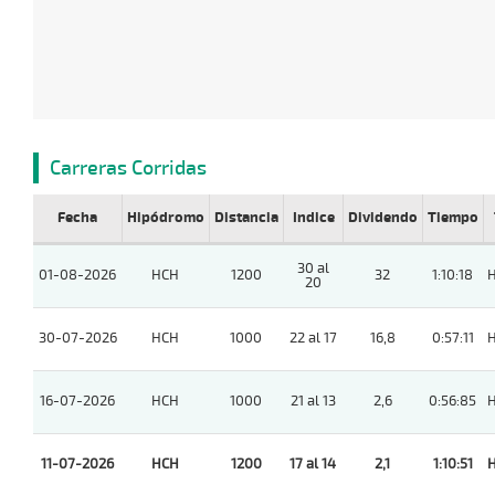
Carreras Corridas
Fecha
Hipódromo
Distancia
Indice
Dividendo
Tiempo
30 al
01-08-2026
HCH
1200
32
1:10:18
20
30-07-2026
HCH
1000
22 al 17
16,8
0:57:11
16-07-2026
HCH
1000
21 al 13
2,6
0:56:85
11-07-2026
HCH
1200
17 al 14
2,1
1:10:51