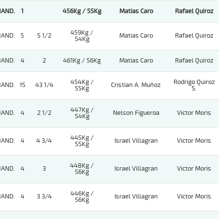
HAND.
1
456Kg / 55Kg
Matias Caro
Rafael Quiroz
459Kg /
HAND.
5
5 1/2
Matias Caro
Rafael Quiroz
54Kg
HAND.
4
2
461Kg / 56Kg
Matias Caro
Rafael Quiroz
454Kg /
Rodrigo Quiroz
HAND.
15
43 1/4
Cristian A. Muñoz
55Kg
S.
447Kg /
HAND.
4
2 1/2
Nelson Figueroa
Victor Moris
54Kg
445Kg /
HAND.
4
4 3/4
Israel Villagran
Victor Moris
55Kg
448Kg /
HAND.
4
3
Israel Villagran
Victor Moris
56Kg
446Kg /
HAND.
4
3 3/4
Israel Villagran
Victor Moris
56Kg