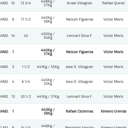
448Kg /
HAND.
10
13 3/4
Israel Villagran
Rafael Quiroz
57Kg
445Kg /
HAND.
9
17 1/2
Nelson Figueroa
Victor Moris
56Kg
450Kg /
HAND.
14
42
Lennart Silva F.
Victor Moris
54Kg
440Kg /
HAND.
1
Nelson Figueroa
Victor Moris
57Kg
HAND.
3
1 1/2
441Kg / 55Kg
Jose D. Villagran
Victor Moris
445Kg /
HAND.
4
6 1/4
Jose D. Villagran
Victor Moris
55Kg
HAND.
13
33 1/2
441Kg / 57Kg
Lennart Silva F.
Victor Moris
443Kg /
HAND.
1
Rafael Cisternas
Ximeno Urenda
58Kg
446Kg /
CLASI.
9
14 1/4
Benjamin Sancho
Ximeno Urenda