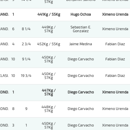
57Kg
HAND.
1
441Kg / 55Kg
Hugo Ochoa
Ximeno Urenda
449Kg /
Sebastian E.
HAND.
6
8 1/4
Ximeno Urenda
57Kg
Gonzalez
HAND.
4
2 3/4
452Kg / 55Kg
Jaime Medina
Fabian Diaz
450Kg /
HAND.
10
9 1/4
Diego Carvacho
Fabian Diaz
57Kg
450Kg /
CLASI.
10
19 3/4
Diego Carvacho
Fabian Diaz
57Kg
447Kg /
COND.
1
Diego Carvacho
Ximeno Urenda
57Kg
448Kg /
COND.
8
9
Diego Carvacho
Ximeno Urenda
57Kg
450Kg /
COND.
3
1
Diego Carvacho
Ximeno Urenda
57Kg