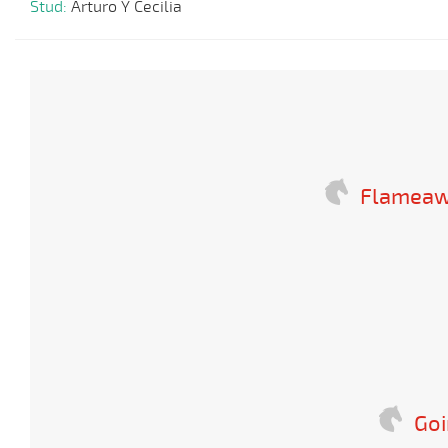
Stud:
Arturo Y Cecilia
Flameaw
Go