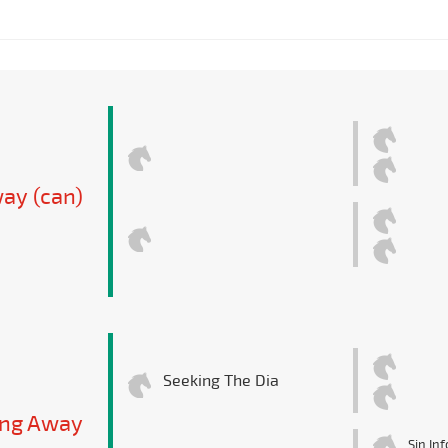
ay (can)
Seeking The Dia
ing Away
Sin In