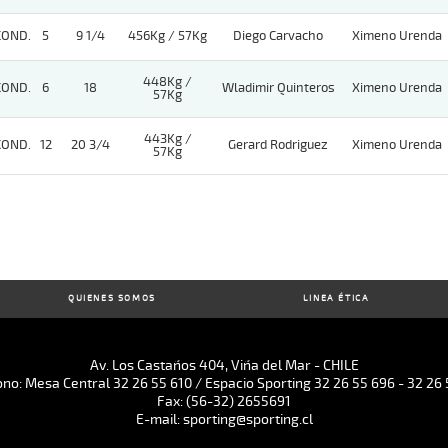
COND.
5
9 1/4
456Kg / 57Kg
Diego Carvacho
Ximeno Urenda
448Kg /
COND.
6
18
Wladimir Quinteros
Ximeno Urenda
57Kg
443Kg /
COND.
12
20 3/4
Gerard Rodriguez
Ximeno Urenda
57Kg
QUIENES SOMOS
LINEA ÉTICA
Av. Los Castaños 404, Viña del Mar - CHILE
ono: Mesa Central 32 26 55 610 / Espacio Sporting 32 26 55 696 - 32 26 
Fax: (56-32) 2655691
E-mail: sporting@sporting.cl