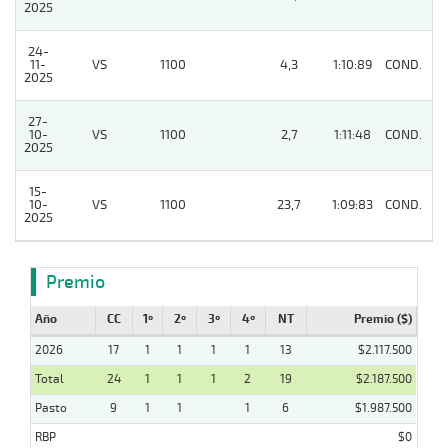
2025
24-
11-
VS
1100
4,3
1:10:89
COND.
9
2025
27-
10-
VS
1100
2,7
1:11:48
COND.
8
2025
15-
10-
VS
1100
23,7
1:09:83
COND.
4
2025
Premio
Año
CC
1º
2º
3º
4º
NT
Premio ($)
2026
17
1
1
1
1
13
$2.117.500
Total
24
1
1
1
2
19
$2.187.500
Pasto
9
1
1
1
6
$1.987.500
RBP
$0