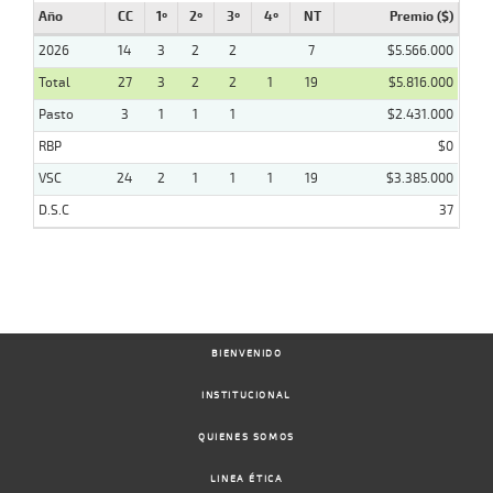
Año
CC
1º
2º
3º
4º
NT
Premio ($)
2026
14
3
2
2
7
$5.566.000
Total
27
3
2
2
1
19
$5.816.000
Pasto
3
1
1
1
$2.431.000
RBP
$0
VSC
24
2
1
1
1
19
$3.385.000
D.S.C
37
BIENVENIDO
INSTITUCIONAL
QUIENES SOMOS
LINEA ÉTICA