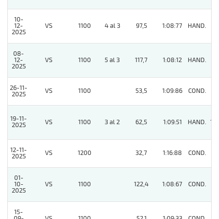
10-
12-
VS
1100
4 al 3
97,5
1:08:77
HAND.
11
2025
08-
12-
VS
1100
5 al 3
117,7
1:08:12
HAND.
9
2025
26-11-
VS
1100
53,5
1:09:86
COND.
8
2025
19-11-
VS
1100
3 al 2
62,5
1:09:51
HAND.
10
2025
12-11-
VS
1200
32,7
1:16:88
COND.
7
2025
01-
10-
VS
1100
122,4
1:08:67
COND.
7
2025
15-
09-
VS
1100
52,1
1:09:33
COND.
8