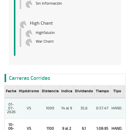
Sin Información
High Chant
Highfalutin
War Chant
Carreras Corridas
Fecha
Hipódromo
Distancia
Indice
Dividendo
Tiempo
Tipo
Lº
01-
07-
VS
1000
14 al 9
35,6
0:57:47
HAND.
6
2026
10-
06-
VS
1100
9 al 2
6,1
1:08:95
HAND.
1