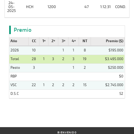
24-
05-
HCH
1200
47
1:12:31
COND.
7
2025
Premio
Año
CC
1º
2º
3º
4º
NT
Premio ($)
2026
10
1
1
8
$195.000
Total
28
1
3
2
3
19
$3.495.000
Pasto
3
1
2
$250.000
RBP
$0
VSC
22
1
2
2
2
15
$2.745.000
D.S.C
52
BIENVENIDO