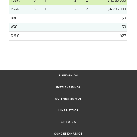
Total
6
1
1
2
2
$4.785.000
Pasto
6
1
1
2
2
$4.785.000
RBP
$0
VSC
$0
D.S.C
427
BIENVENIDO
INSTITUCIONAL
QUIENES SOMOS
LINEA ÉTICA
GREMIOS
CONCESIONARIOS