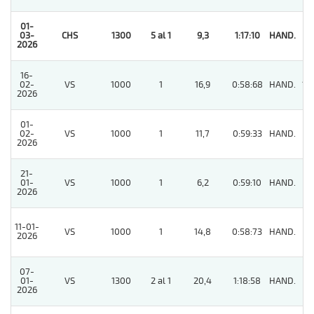
01-
03-
CHS
1300
5 al 1
9,3
1:17:10
HAND.
1
2026
16-
02-
VS
1000
1
16,9
0:58:68
HAND.
10
2026
01-
02-
VS
1000
1
11,7
0:59:33
HAND.
5
2026
21-
01-
VS
1000
1
6,2
0:59:10
HAND.
12
2026
11-01-
VS
1000
1
14,8
0:58:73
HAND.
5
2026
07-
01-
VS
1300
2 al 1
20,4
1:18:58
HAND.
5
2026