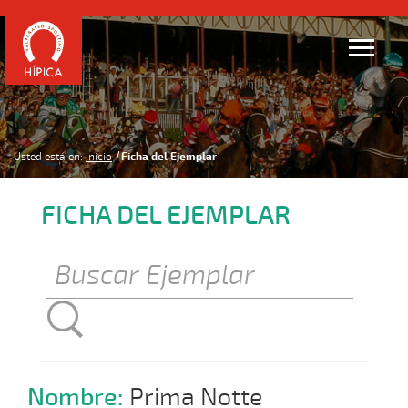
Usted está en:
Inicio
Ficha del Ejemplar
FICHA DEL EJEMPLAR
Nombre:
Prima Notte