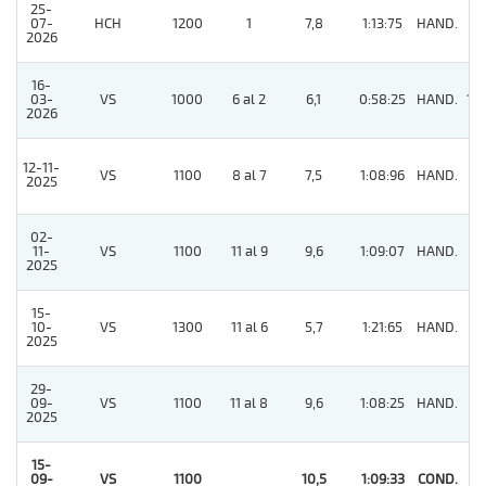
25-
07-
HCH
1200
1
7,8
1:13:75
HAND.
5
2026
16-
03-
VS
1000
6 al 2
6,1
0:58:25
HAND.
10
2026
12-11-
VS
1100
8 al 7
7,5
1:08:96
HAND.
7
2025
02-
11-
VS
1100
11 al 9
9,6
1:09:07
HAND.
6
2025
15-
10-
VS
1300
11 al 6
5,7
1:21:65
HAND.
6
2025
29-
09-
VS
1100
11 al 8
9,6
1:08:25
HAND.
7
2025
15-
09-
VS
1100
10,5
1:09:33
COND.
1