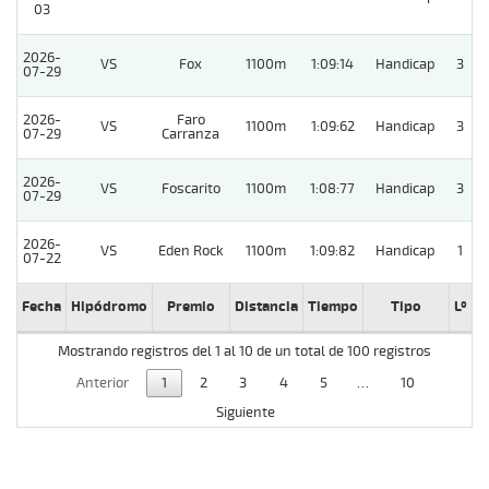
03
2026-
VS
Fox
1100m
1:09:14
Handicap
3
07-29
2026-
Faro
VS
1100m
1:09:62
Handicap
3
07-29
Carranza
2026-
VS
Foscarito
1100m
1:08:77
Handicap
3
07-29
2026-
VS
Eden Rock
1100m
1:09:82
Handicap
1
07-22
Fecha
Hipódromo
Premio
Distancia
Tiempo
Tipo
Lº
C
Mostrando registros del 1 al 10 de un total de 100 registros
Anterior
1
2
3
4
5
…
10
Siguiente