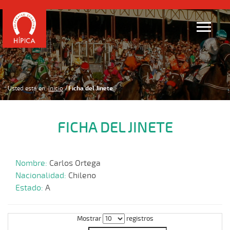
Usted está en:
Inicio
Ficha del Jinete
FICHA DEL JINETE
Nombre:
Carlos Ortega
Nacionalidad:
Chileno
Estado:
A
Mostrar
registros