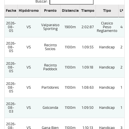
Buscar:
Fecha
Hipódromo
Premio
Distancia
Tiempo
Tipo
Lº
C
2026-
Clasico
Valparaiso
08-
VS
1900m
2:02:87
Peso
4
Sporting
05
Reglamento
2026-
Recinto
08-
VS
1100m
1:09:55
Handicap
2
Socios
05
2026-
Recinto
08-
VS
1100m
1:09:18
Handicap
2
Paddock
05
2026-
08-
VS
Partidores
1100m
1:08:63
Handicap
1
05
2026-
08-
VS
Golconda
1100m
1:09:50
Handicap
1
03
2026-
08-
VS
Gana Bien
1100m
1:10:13
Handicap
3