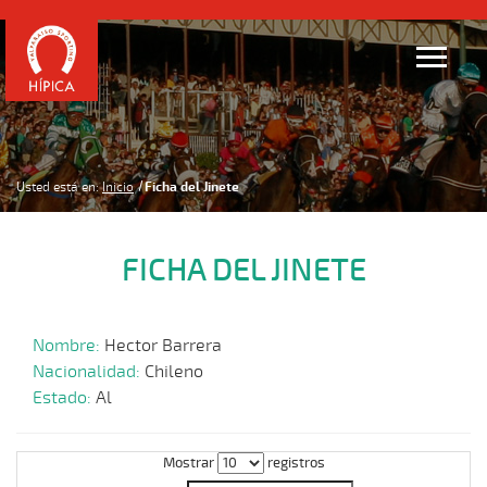
Usted está en:
Inicio
Ficha del Jinete
FICHA DEL JINETE
Nombre:
Hector Barrera
Nacionalidad:
Chileno
Estado:
Al
Mostrar
registros