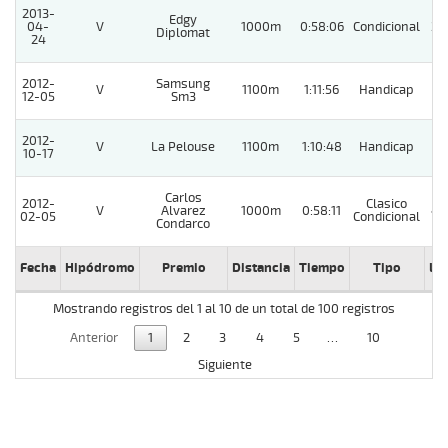
2013-
Edgy
04-
V
1000m
0:58:06
Condicional
2
Diplomat
24
2012-
Samsung
V
1100m
1:11:56
Handicap
1
12-05
Sm3
2012-
V
La Pelouse
1100m
1:10:48
Handicap
1
10-17
Carlos
2012-
Clasico
V
Alvarez
1000m
0:58:11
4
02-05
Condicional
Condarco
Fecha
Hipódromo
Premio
Distancia
Tiempo
Tipo
Lº
Mostrando registros del 1 al 10 de un total de 100 registros
Anterior
1
2
3
4
5
…
10
Siguiente