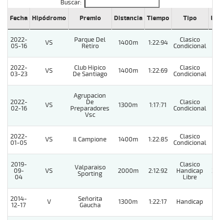
Buscar:
Fecha
Hipódromo
Premio
Distancia
Tiempo
Tipo
Lº
2022-
Parque Del
Clasico
VS
1400m
1:22:94
1
05-16
Retiro
Condicional
2022-
Club Hipico
Clasico
VS
1400m
1:22:69
1
03-23
De Santiago
Condicional
Agrupacion
2022-
De
Clasico
VS
1300m
1:17:71
1
02-16
Preparadores
Condicional
Vsc
2022-
Clasico
VS
Il Campione
1400m
1:22:85
1
01-05
Condicional
2019-
Clasico
Valparaiso
09-
VS
2000m
2:12:92
Handicap
2
Sporting
04
Libre
2014-
Señorita
V
1300m
1:22:17
Handicap
1
12-17
Gaucha