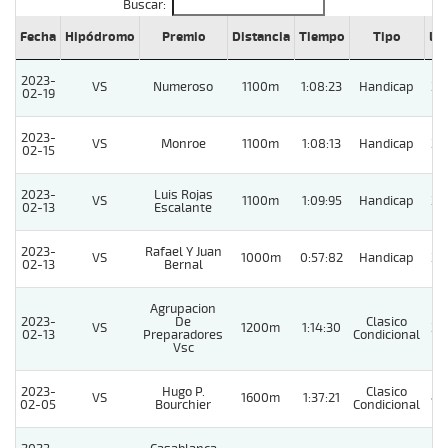
Buscar:
Fecha
Hipódromo
Premio
Distancia
Tiempo
Tipo
Lº
2023-
VS
Numeroso
1100m
1:08:23
Handicap
3
02-19
2023-
VS
Monroe
1100m
1:08:13
Handicap
3
02-15
2023-
Luis Rojas
VS
1100m
1:09:95
Handicap
2
02-13
Escalante
2023-
Rafael Y Juan
VS
1000m
0:57:82
Handicap
3
02-13
Bernal
Agrupacion
2023-
De
Clasico
VS
1200m
1:14:30
3
02-13
Preparadores
Condicional
Vsc
2023-
Hugo P.
Clasico
VS
1600m
1:37:21
4
02-05
Bourchier
Condicional