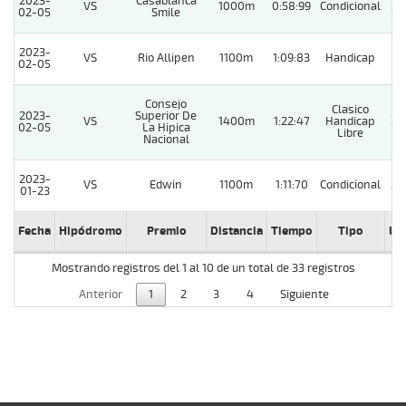
2023-
Casablanca
VS
1000m
0:58:99
Condicional
3
02-05
Smile
2023-
VS
Rio Allipen
1100m
1:09:83
Handicap
1
02-05
Consejo
Clasico
2023-
Superior De
VS
1400m
1:22:47
Handicap
3
02-05
La Hipica
Libre
Nacional
2023-
VS
Edwin
1100m
1:11:70
Condicional
2
01-23
Fecha
Hipódromo
Premio
Distancia
Tiempo
Tipo
Lº
Mostrando registros del 1 al 10 de un total de 33 registros
Anterior
1
2
3
4
Siguiente