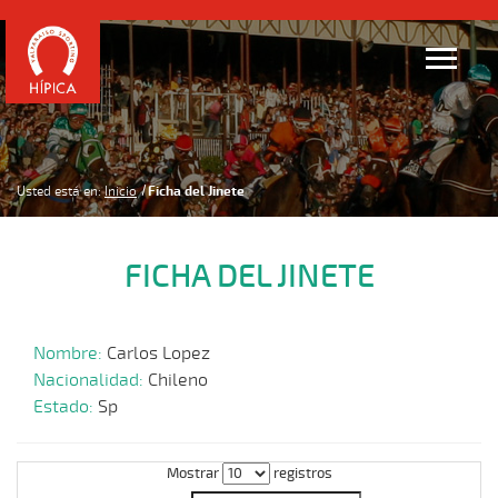
Usted está en:
Inicio
Ficha del Jinete
FICHA DEL JINETE
Nombre:
Carlos Lopez
Nacionalidad:
Chileno
Estado:
Sp
Mostrar
registros