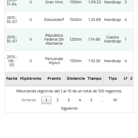
2015-
V
Gran Vino
1100m
1:09:23
Handicap
3
12
11-04
2015-
V
Düsseldorf
1500m
1:35:89
Handicap
4
11
10-07
Republica
2015-
Clasico
V
Federal De
1200m
1:14:90
1
10-07
Handicap
Alemania
2015-
Personaje
08-
V
1100m
1:10:30
Handicap
4
2
Hipico
05
Fecha
Hipódromo
Premio
Distancia
Tiempo
Tipo
Lº
Cue
Mostrando registros del 1 al 10 de un total de 100 registros
Anterior
1
2
3
4
5
…
10
Siguiente