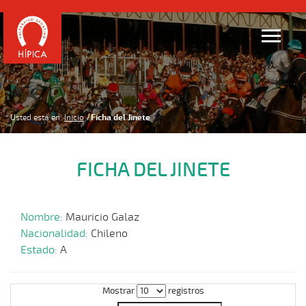
Usted está en:
Inicio
Ficha del Jinete
FICHA DEL JINETE
Nombre:
Mauricio Galaz
Nacionalidad:
Chileno
Estado:
A
Mostrar
registros