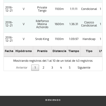
2016-
Private
V
1100m
1:11:11
Condicional
1
12-21
Tango
Ildefonso
2016-
Clasico
V
Molina
1600m
1:36:31
1
12-21
Condicional
Achondo
2016-
V
Snob King
1100m
1:09:97
Handicap
1
12-21
Fecha
Hipódromo
Premio
Distancia
Tiempo
Tipo
Lº
C
Mostrando registros del 1 al 10 de un total de 43 registros
Anterior
1
2
3
4
5
Siguiente
BIENVENIDO