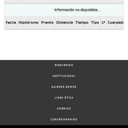
Información no dispobible...
Fecha
Hipódromo
Premio
Distancia
Tiempo
Tipo
Lº
Cuerpada
BIENVENIDO
INSTITUCIONAL
QUIENES SOMOS
LINEA ÉTICA
GREMIOS
CONCESIONARIOS