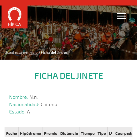
Usted está en:
Inicio
Ficha del Jinete
FICHA DEL JINETE
Nombre:
N.n.
Nacionalidad:
Chileno
Estado:
A
Fecha
Hipódromo
Premio
Distancia
Tiempo
Tipo
Lº
Cuerpada