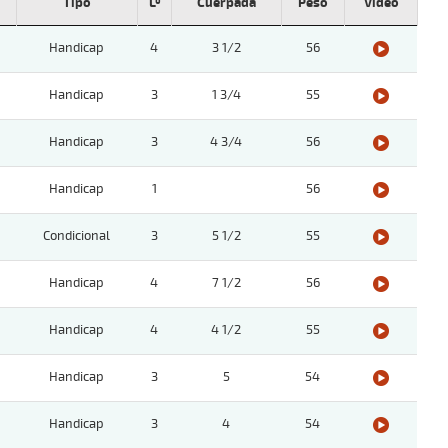
Tipo
Lº
Cuerpada
Peso
Video
Handicap
4
3 1/2
56
Handicap
3
1 3/4
55
Handicap
3
4 3/4
56
Handicap
1
56
Condicional
3
5 1/2
55
Handicap
4
7 1/2
56
Handicap
4
4 1/2
55
Handicap
3
5
54
Handicap
3
4
54