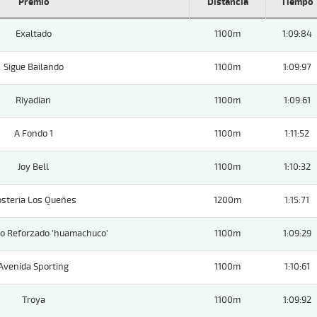
Premio
Distancia
Tiempo
Exaltado
1100m
1:09:84
Sigue Bailando
1100m
1:09:97
Riyadian
1100m
1:09:61
A Fondo 1
1100m
1:11:52
Joy Bell
1100m
1:10:32
steria Los Queñes
1200m
1:15:71
o Reforzado 'huamachuco'
1100m
1:09:29
Avenida Sporting
1100m
1:10:61
Troya
1100m
1:09:92