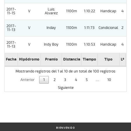
2017-
Luis
V
1100m
1:10:22
Handicap
4
11-15
Alvarez
2017-
V
Inday
1100m
1:11:73
Condicional
2
11-13
2017-
V
Indy Boy
1100m
1:10:53
Handicap
4
11-13
Fecha
Hipódromo
Premio
Distancia
Tiempo
Tipo
Lº
C
Mostrando registros del 1 al 10 de un total de 100 registros
Anterior
1
2
3
4
5
…
10
Siguiente
BIENVENIDO