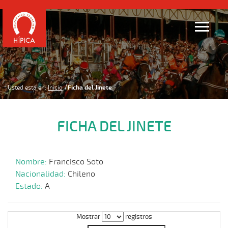
Usted está en:
Inicio
Ficha del Jinete
FICHA DEL JINETE
Nombre:
Francisco Soto
Nacionalidad:
Chileno
Estado:
A
Mostrar
registros